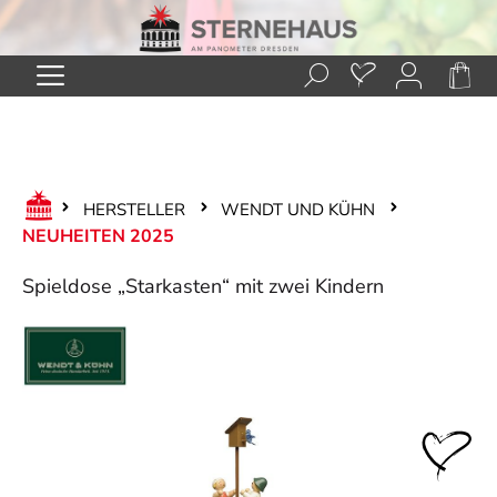
Zum Hauptinhalt springen
HERSTELLER
WENDT UND KÜHN
NEUHEITEN 2025
Spieldose „Starkasten“ mit zwei Kindern
Bildergalerie überspringen