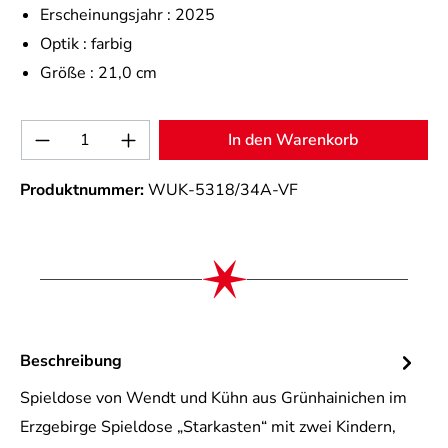
Erscheinungsjahr :
2025
Optik :
farbig
Größe :
21,0 cm
Produkt Anzahl: Gib den gewünschten Wert 
In den Warenkorb
Produktnummer:
WUK-5318/34A-VF
Beschreibung
Spieldose von Wendt und Kühn aus Grünhainichen im
Erzgebirge Spieldose „Starkasten“ mit zwei Kindern,