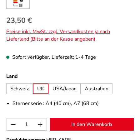
Regulärer Preis:
23,50 €
Preise inkl. MwSt. zzgl. Versandkosten ja nach
Lieferland (Bitte an der Kasse angeben)
Sofort verfügbar, Lieferzeit: 1-4 Tage
auswählen
Land
Schweiz
UK
USA/Japan
Australien
Sternenserie :
A4 (40 cm)
, A7 (68 cm)
Produkt Anzahl: Gib den gewünschten Wert 
In den Warenkorb