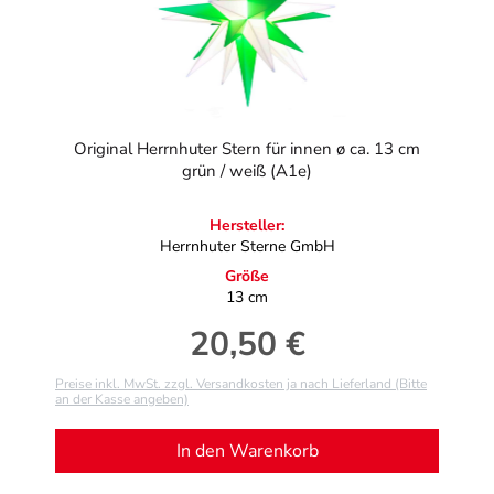
Original Herrnhuter Stern für innen ø ca. 13 cm
grün / weiß (A1e)
Hersteller:
Herrnhuter Sterne GmbH
Größe
13 cm
20,50 €
Regulärer Preis:
Preise inkl. MwSt. zzgl. Versandkosten ja nach Lieferland (Bitte
an der Kasse angeben)
In den Warenkorb