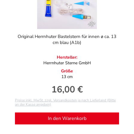
Original Herrnhuter Bastelstern für innen ø ca. 13
cm blau (A1b)
Hersteller:
Herrnhuter Sterne GmbH
Größe
13 cm
16,00 €
Regulärer Preis:
Preise inkl. MwSt. zzgl. Versandkosten ja nach Lieferland (Bitte
an der Kasse angeben)
In den Warenkorb