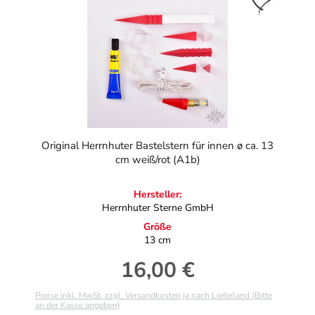
Original Herrnhuter Bastelstern für innen ø ca. 13
cm weiß/rot (A1b)
Hersteller:
Herrnhuter Sterne GmbH
Größe
13 cm
16,00 €
Regulärer Preis:
Preise inkl. MwSt. zzgl. Versandkosten ja nach Lieferland (Bitte
an der Kasse angeben)