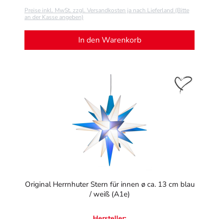
Preise inkl. MwSt. zzgl. Versandkosten ja nach Lieferland (Bitte
an der Kasse angeben)
In den Warenkorb
Original Herrnhuter Stern für innen ø ca. 13 cm blau
/ weiß (A1e)
Hersteller: