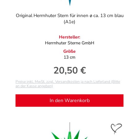
Original Herrnhuter Stern für innen ø ca. 13 cm blau
(A1e)
Hersteller:
Herrnhuter Sterne GmbH
Größe
13 cm
20,50 €
Regulärer Preis:
Preise inkl. MwSt. zzgl. Versandkosten ja nach Lieferland (Bitte
an der Kasse angeben)
In den Warenkorb