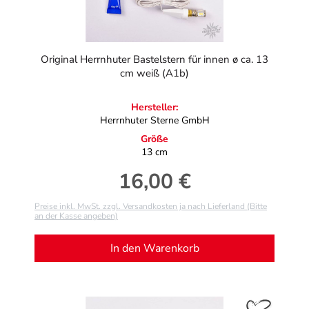
Original Herrnhuter Bastelstern für innen ø ca. 13
cm weiß (A1b)
Hersteller:
Herrnhuter Sterne GmbH
Größe
13 cm
16,00 €
Regulärer Preis:
Preise inkl. MwSt. zzgl. Versandkosten ja nach Lieferland (Bitte
an der Kasse angeben)
In den Warenkorb