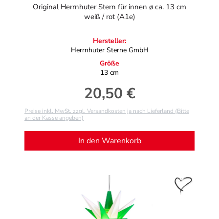
Original Herrnhuter Stern für innen ø ca. 13 cm
weiß / rot (A1e)
Hersteller:
Herrnhuter Sterne GmbH
Größe
13 cm
20,50 €
Regulärer Preis:
Preise inkl. MwSt. zzgl. Versandkosten ja nach Lieferland (Bitte
an der Kasse angeben)
In den Warenkorb