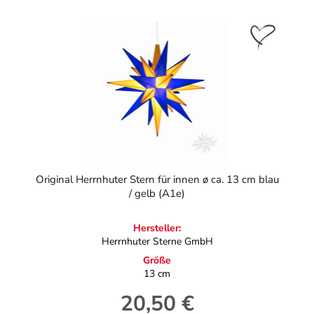
Original Herrnhuter Stern für innen ø ca. 13 cm blau
/ gelb (A1e)
Hersteller:
Herrnhuter Sterne GmbH
Größe
13 cm
20,50 €
Regulärer Preis: