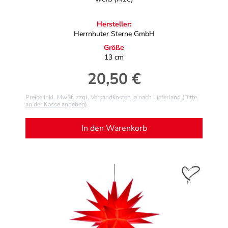
Hersteller:
Herrnhuter Sterne GmbH
Größe
13 cm
20,50 €
Regulärer Preis:
Preise inkl. MwSt. zzgl. Versandkosten ja nach Lieferland (Bitte
an der Kasse angeben)
In den Warenkorb