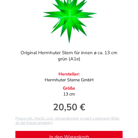
Original Herrnhuter Stern für innen ø ca. 13 cm
grün (A1e)
Hersteller:
Herrnhuter Sterne GmbH
Größe
13 cm
20,50 €
Regulärer Preis:
Preise inkl. MwSt. zzgl. Versandkosten ja nach Lieferland (Bitte
an der Kasse angeben)
In den Warenkorb