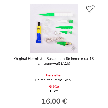
Original Herrnhuter Bastelstern für innen ø ca. 13
cm grün/weiß (A1b)
Hersteller:
Herrnhuter Sterne GmbH
Größe
13 cm
16,00 €
Regulärer Preis: