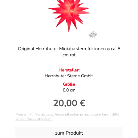
Original Herrnhuter Miniaturstern für innen ø ca. 8
cm rot
Hersteller:
Herrnhuter Sterne GmbH
Größe
8,0 cm
20,00 €
Regulärer Preis:
Preise inkl. MwSt. zzgl. Versandkosten ja nach Lieferland (Bitte
an der Kasse angeben)
zum Produkt