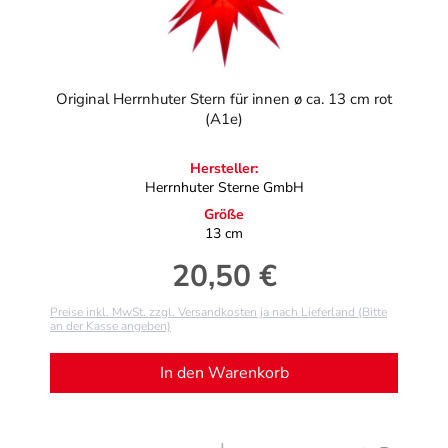
Original Herrnhuter Stern für innen ø ca. 13 cm rot
(A1e)
Hersteller:
Herrnhuter Sterne GmbH
Größe
13 cm
20,50 €
Regulärer Preis:
Preise inkl. MwSt. zzgl. Versandkosten ja nach Lieferland (Bitte
an der Kasse angeben)
In den Warenkorb