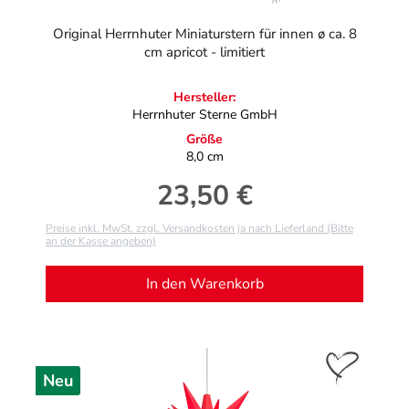
Original Herrnhuter Miniaturstern für innen ø ca. 8
cm apricot - limitiert
Hersteller:
Herrnhuter Sterne GmbH
Größe
8,0 cm
23,50 €
Regulärer Preis:
Preise inkl. MwSt. zzgl. Versandkosten ja nach Lieferland (Bitte
an der Kasse angeben)
In den Warenkorb
Neu