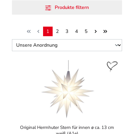
Produkte filtern
1
2
3
4
5
Seite
Seite
Seite
Seite
Seite
Original Herrnhuter Stern für innen ø ca. 13 cm
weiß (A1e)