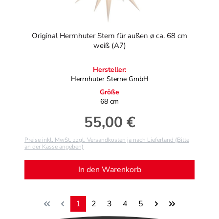
Original Herrnhuter Stern für außen ø ca. 68 cm
weiß (A7)
Hersteller:
Herrnhuter Sterne GmbH
Größe
68 cm
55,00 €
Regulärer Preis:
Preise inkl. MwSt. zzgl. Versandkosten ja nach Lieferland (Bitte
an der Kasse angeben)
In den Warenkorb
1
2
3
4
5
Seite
Seite
Seite
Seite
Seite