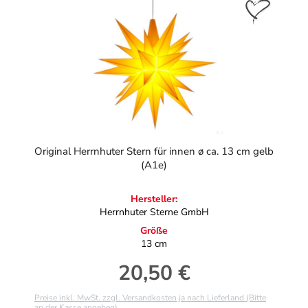
Original Herrnhuter Stern für innen ø ca. 13 cm gelb
(A1e)
Hersteller:
Herrnhuter Sterne GmbH
Größe
13 cm
20,50 €
Regulärer Preis:
Preise inkl. MwSt. zzgl. Versandkosten ja nach Lieferland (Bitte
an der Kasse angeben)