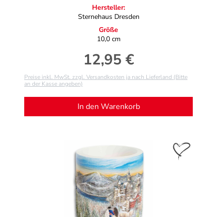
Hersteller:
Sternehaus Dresden
Größe
10,0 cm
12,95 €
Regulärer Preis:
Preise inkl. MwSt. zzgl. Versandkosten ja nach Lieferland (Bitte
an der Kasse angeben)
In den Warenkorb