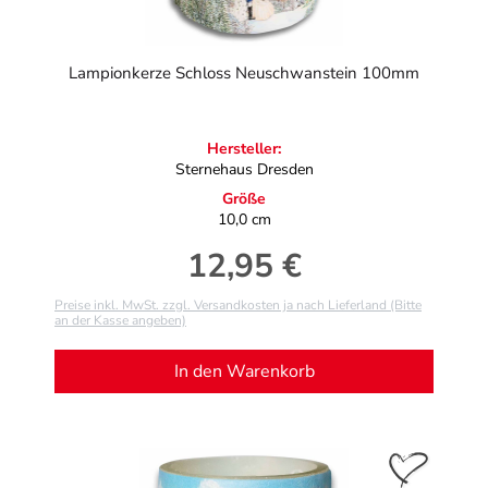
Lampionkerze Schloss Neuschwanstein 100mm
Hersteller:
Sternehaus Dresden
Größe
10,0 cm
12,95 €
Regulärer Preis:
Preise inkl. MwSt. zzgl. Versandkosten ja nach Lieferland (Bitte
an der Kasse angeben)
In den Warenkorb