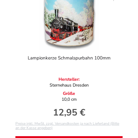
Lampionkerze Schmalspurbahn 100mm
Hersteller:
Sternehaus Dresden
Größe
10,0 cm
12,95 €
Regulärer Preis:
Preise inkl. MwSt. zzgl. Versandkosten ja nach Lieferland (Bitte
an der Kasse angeben)