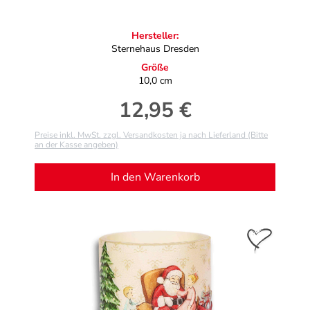
Hersteller:
Sternehaus Dresden
Größe
10,0 cm
12,95 €
Regulärer Preis:
Preise inkl. MwSt. zzgl. Versandkosten ja nach Lieferland (Bitte
an der Kasse angeben)
In den Warenkorb