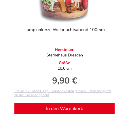
Lampionkerze Weihnachtsabend 100mm
Hersteller:
Sternehaus Dresden
Größe
10,0 cm
9,90 €
Regulärer Preis:
Preise inkl. MwSt. zzgl. Versandkosten ja nach Lieferland (Bitte
an der Kasse angeben)
In den Warenkorb