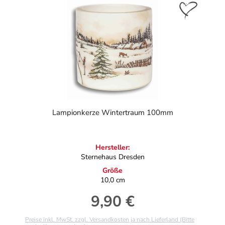
Lampionkerze Wintertraum 100mm
Hersteller:
Sternehaus Dresden
Größe
10,0 cm
9,90 €
Regulärer Preis:
Preise inkl. MwSt. zzgl. Versandkosten ja nach Lieferland (Bitte