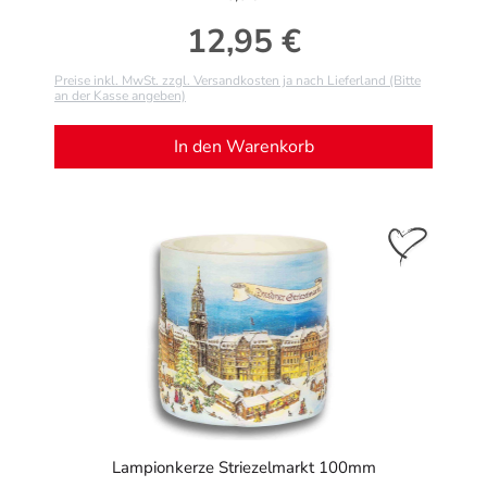
12,95 €
Regulärer Preis:
Preise inkl. MwSt. zzgl. Versandkosten ja nach Lieferland (Bitte
an der Kasse angeben)
In den Warenkorb
Lampionkerze Striezelmarkt 100mm