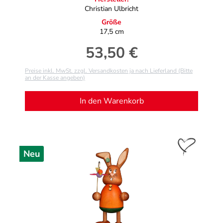
Christian Ulbricht
Größe
17,5 cm
53,50 €
Regulärer Preis:
Preise inkl. MwSt. zzgl. Versandkosten ja nach Lieferland (Bitte
an der Kasse angeben)
In den Warenkorb
Neu