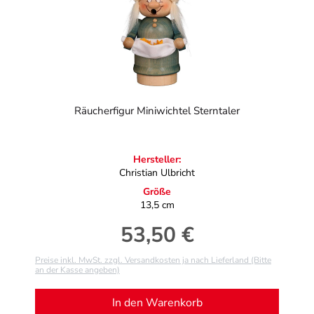
Räucherfigur Miniwichtel Sterntaler
Hersteller:
Christian Ulbricht
Größe
13,5 cm
53,50 €
Regulärer Preis:
Preise inkl. MwSt. zzgl. Versandkosten ja nach Lieferland (Bitte
an der Kasse angeben)
In den Warenkorb