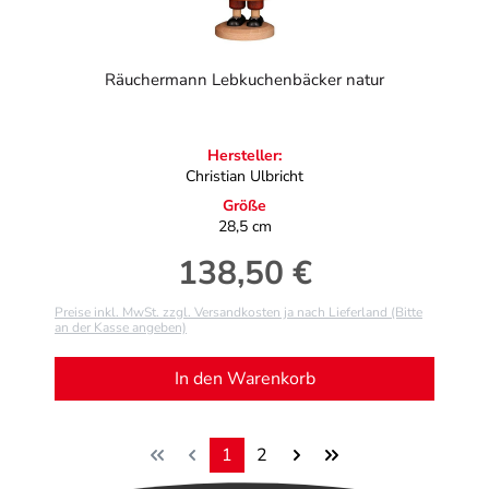
Räuchermann Lebkuchenbäcker natur
Hersteller:
Christian Ulbricht
Größe
28,5 cm
138,50 €
Regulärer Preis:
Preise inkl. MwSt. zzgl. Versandkosten ja nach Lieferland (Bitte
an der Kasse angeben)
In den Warenkorb
1
2
Seite
Seite