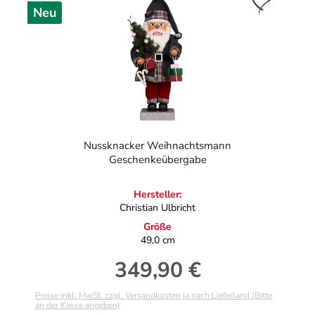
Neu
Nussknacker Weihnachtsmann
Geschenkeübergabe
Hersteller:
Christian Ulbricht
Größe
49,0 cm
349,90 €
Regulärer Preis:
Preise inkl. MwSt. zzgl. Versandkosten ja nach Lieferland (Bitte
an der Kasse angeben)