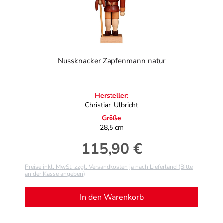
Nussknacker Zapfenmann natur
Hersteller:
Christian Ulbricht
Größe
28,5 cm
115,90 €
Regulärer Preis:
Preise inkl. MwSt. zzgl. Versandkosten ja nach Lieferland (Bitte
an der Kasse angeben)
In den Warenkorb