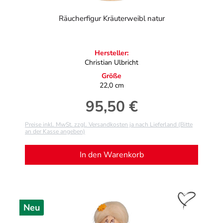
Räucherfigur Kräuterweibl natur
Hersteller:
Christian Ulbricht
Größe
22,0 cm
95,50 €
Regulärer Preis:
Preise inkl. MwSt. zzgl. Versandkosten ja nach Lieferland (Bitte
an der Kasse angeben)
In den Warenkorb
Neu