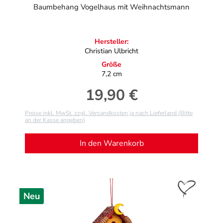
Baumbehang Vogelhaus mit Weihnachtsmann
Hersteller:
Christian Ulbricht
Größe
7,2 cm
19,90 €
Regulärer Preis:
Preise inkl. MwSt. zzgl. Versandkosten ja nach Lieferland (Bitte
an der Kasse angeben)
In den Warenkorb
Neu