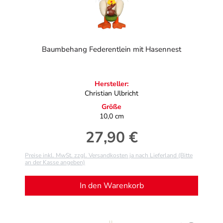
Baumbehang Federentlein mit Hasennest
Hersteller:
Christian Ulbricht
Größe
10,0 cm
27,90 €
Regulärer Preis:
Preise inkl. MwSt. zzgl. Versandkosten ja nach Lieferland (Bitte
an der Kasse angeben)
In den Warenkorb