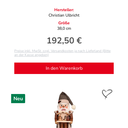
Hersteller:
Christian Ulbricht
Größe
38,0 cm
192,50 €
Regulärer Preis:
Preise inkl. MwSt. zzgl. Versandkosten ja nach Lieferland (Bitte
an der Kasse angeben)
In den Warenkorb
Neu