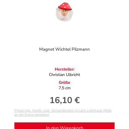
Magnet Wichtel Pilzmann
Hersteller:
Christian Ulbricht
Größe
7,5 cm
16,10 €
Regulärer Preis:
Preise inkl. MwSt. zzgl. Versandkosten ja nach Lieferland (Bitte
an der Kasse angeben)
In den Warenkorb