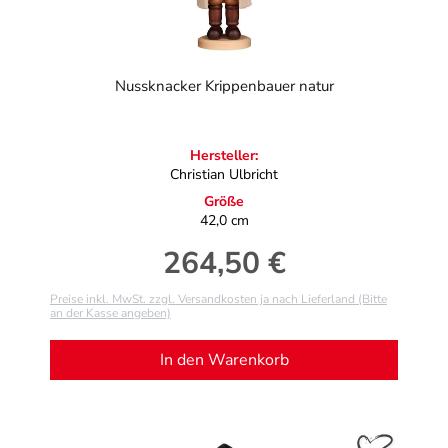
Nussknacker Krippenbauer natur
Hersteller:
Christian Ulbricht
Größe
42,0 cm
264,50 €
Regulärer Preis:
Preise inkl. MwSt. zzgl. Versandkosten ja nach Lieferland (Bitte
an der Kasse angeben)
In den Warenkorb