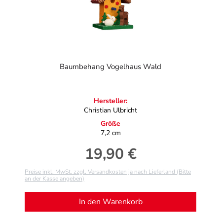
Baumbehang Vogelhaus Wald
Hersteller:
Christian Ulbricht
Größe
7,2 cm
19,90 €
Regulärer Preis:
Preise inkl. MwSt. zzgl. Versandkosten ja nach Lieferland (Bitte
an der Kasse angeben)
In den Warenkorb