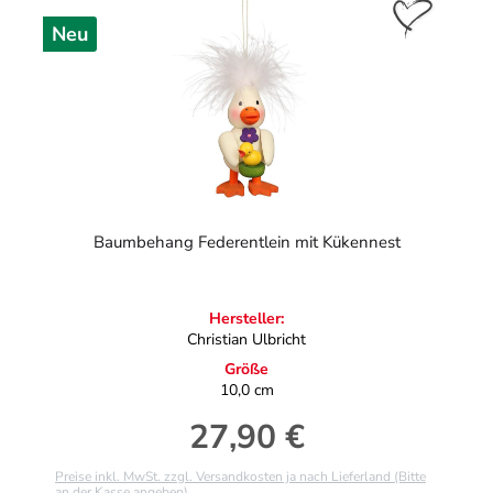
Neu
Baumbehang Federentlein mit Kükennest
Hersteller:
Christian Ulbricht
Größe
10,0 cm
27,90 €
Regulärer Preis:
Preise inkl. MwSt. zzgl. Versandkosten ja nach Lieferland (Bitte
an der Kasse angeben)