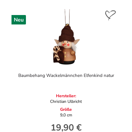
Neu
Baumbehang Wackelmännchen Elfenkind natur
Hersteller:
Christian Ulbricht
Größe
9,0 cm
19,90 €
Regulärer Preis: