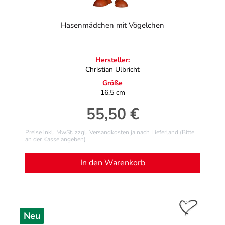
Hasenmädchen mit Vögelchen
Hersteller:
Christian Ulbricht
Größe
16,5 cm
55,50 €
Regulärer Preis:
Preise inkl. MwSt. zzgl. Versandkosten ja nach Lieferland (Bitte
an der Kasse angeben)
In den Warenkorb
Neu