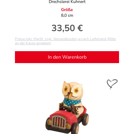
Drechslerei Kuhnert
Größe
8,0 cm
33,50 €
Regulärer Preis:
Preise inkl. MwSt. zzgl. Versandkosten ja nach Lieferland (Bitte
an der Kasse angeben)
In den Warenkorb