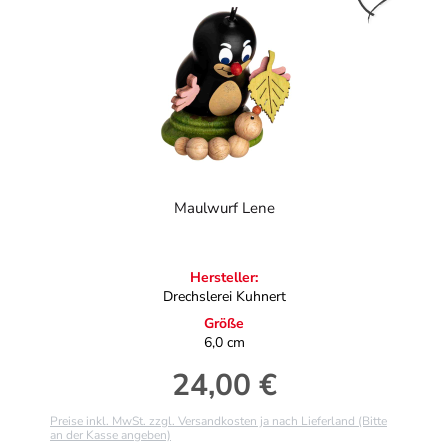
Maulwurf Lene
Hersteller:
Drechslerei Kuhnert
Größe
6,0 cm
24,00 €
Regulärer Preis:
Preise inkl. MwSt. zzgl. Versandkosten ja nach Lieferland (Bitte
an der Kasse angeben)