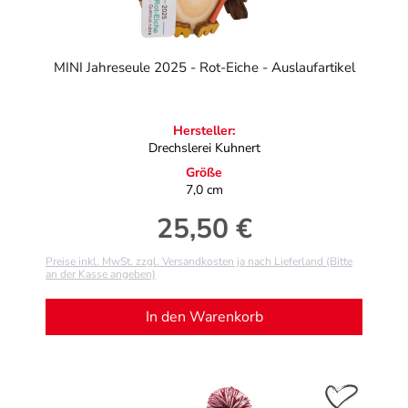
MINI Jahreseule 2025 - Rot-Eiche - Auslaufartikel
Hersteller:
Drechslerei Kuhnert
Größe
7,0 cm
25,50 €
Regulärer Preis:
Preise inkl. MwSt. zzgl. Versandkosten ja nach Lieferland (Bitte
an der Kasse angeben)
In den Warenkorb