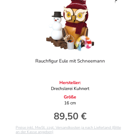
Rauchfigur Eule mit Schneemann
Hersteller:
Drechslerei Kuhnert
Größe
16 cm
89,50 €
Regulärer Preis:
Preise inkl. MwSt. zzgl. Versandkosten ja nach Lieferland (Bitte
an der Kasse angeben)