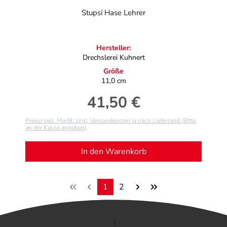
Stupsi Hase Lehrer
Hersteller:
Drechslerei Kuhnert
Größe
11,0 cm
41,50 €
Regulärer Preis:
Preise inkl. MwSt. zzgl. Versandkosten ja nach Lieferland (Bitte
an der Kasse angeben)
In den Warenkorb
1
2
Seite
Seite