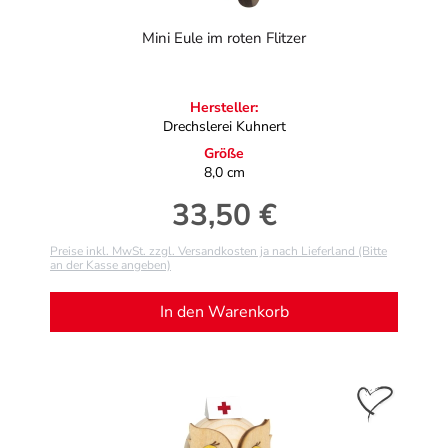
Mini Eule im roten Flitzer
Hersteller:
Drechslerei Kuhnert
Größe
8,0 cm
33,50 €
Regulärer Preis:
Preise inkl. MwSt. zzgl. Versandkosten ja nach Lieferland (Bitte
an der Kasse angeben)
In den Warenkorb