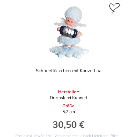
Schneeflöckchen mit Konzertina
Hersteller:
Drechslerei Kuhnert
Größe
5,7 cm
30,50 €
Regulärer Preis:
Preise inkl. MwSt. zzgl. Versandkosten ja nach Lieferland (Bitte