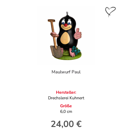
Maulwurf Paul
Hersteller:
Drechslerei Kuhnert
Größe
6,0 cm
24,00 €
Regulärer Preis: