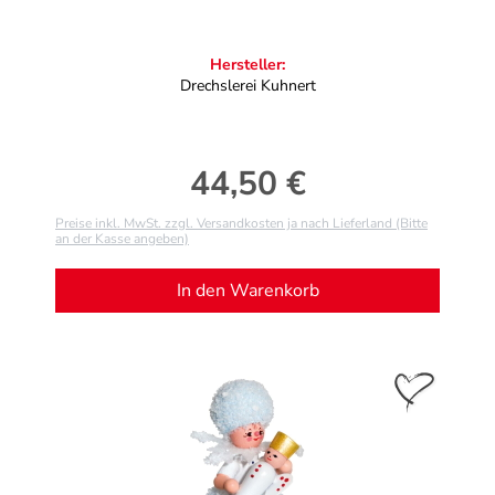
Hersteller:
Drechslerei Kuhnert
44,50 €
Regulärer Preis:
Preise inkl. MwSt. zzgl. Versandkosten ja nach Lieferland (Bitte
an der Kasse angeben)
In den Warenkorb