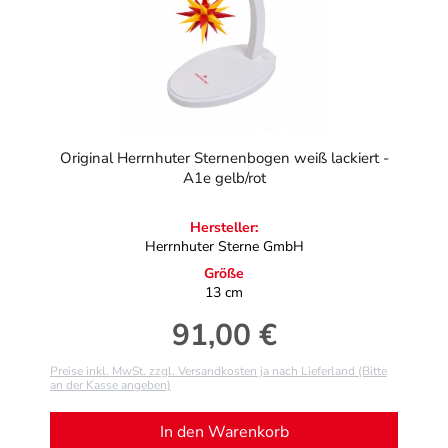
Original Herrnhuter Sternenbogen weiß lackiert -
A1e gelb/rot
Hersteller:
Herrnhuter Sterne GmbH
Größe
13 cm
91,00 €
Regulärer Preis:
Preise inkl. MwSt. zzgl. Versandkosten ja nach Lieferland (Bitte
an der Kasse angeben)
In den Warenkorb