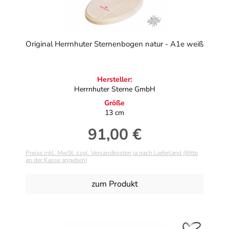
Original Herrnhuter Sternenbogen natur - A1e weiß
Hersteller:
Herrnhuter Sterne GmbH
Größe
13 cm
91,00 €
Regulärer Preis:
Preise inkl. MwSt. zzgl. Versandkosten ja nach Lieferland (Bitte
an der Kasse angeben)
zum Produkt