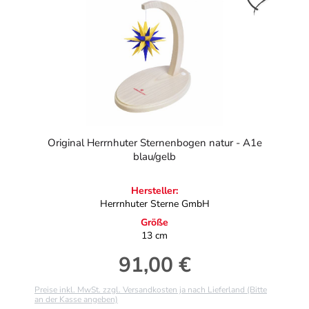
Original Herrnhuter Sternenbogen natur - A1e
blau/gelb
Hersteller:
Herrnhuter Sterne GmbH
Größe
13 cm
91,00 €
Regulärer Preis:
Preise inkl. MwSt. zzgl. Versandkosten ja nach Lieferland (Bitte
an der Kasse angeben)