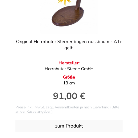
Original Herrnhuter Sternenbogen nussbaum - A1e
gelb
Hersteller:
Herrnhuter Sterne GmbH
Größe
13 cm
91,00 €
Regulärer Preis:
Preise inkl. MwSt. zzgl. Versandkosten ja nach Lieferland (Bitte
an der Kasse angeben)
zum Produkt