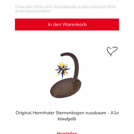
Preise inkl. MwSt. zzgl. Versandkosten ja nach Lieferland (Bitte
an der Kasse angeben)
In den Warenkorb
Original Herrnhuter Sternenbogen nussbaum - A1e
blau/gelb
Hersteller: