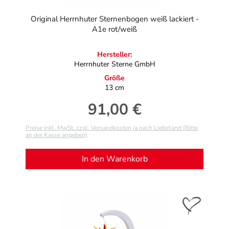
Original Herrnhuter Sternenbogen weiß lackiert -
A1e rot/weiß
Hersteller:
Herrnhuter Sterne GmbH
Größe
13 cm
91,00 €
Regulärer Preis:
Preise inkl. MwSt. zzgl. Versandkosten ja nach Lieferland (Bitte
an der Kasse angeben)
In den Warenkorb