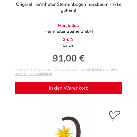
Original Herrnhuter Sternenbogen nussbaum - A1e
gelb/rot
Hersteller:
Herrnhuter Sterne GmbH
Größe
13 cm
91,00 €
Regulärer Preis:
Preise inkl. MwSt. zzgl. Versandkosten ja nach Lieferland (Bitte
an der Kasse angeben)
In den Warenkorb