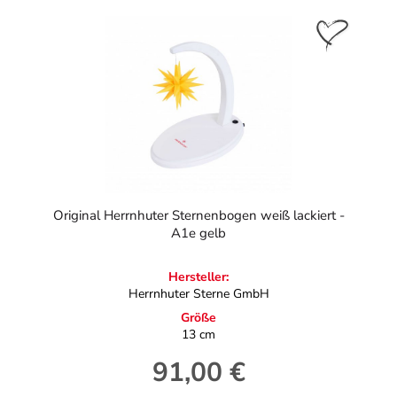
Original Herrnhuter Sternenbogen weiß lackiert -
A1e gelb
Hersteller:
Herrnhuter Sterne GmbH
Größe
13 cm
91,00 €
Regulärer Preis: