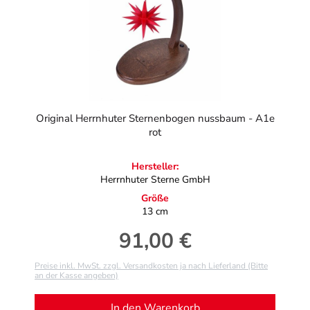
Original Herrnhuter Sternenbogen nussbaum - A1e
rot
Hersteller:
Herrnhuter Sterne GmbH
Größe
13 cm
91,00 €
Regulärer Preis:
Preise inkl. MwSt. zzgl. Versandkosten ja nach Lieferland (Bitte
an der Kasse angeben)
In den Warenkorb