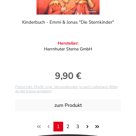
Kinderbuch - Emmi & Jonas "Die Sternkinder"
Hersteller:
Herrnhuter Sterne GmbH
9,90 €
Regulärer Preis:
Preise inkl. MwSt. zzgl. Versandkosten ja nach Lieferland (Bitte
an der Kasse angeben)
zum Produkt
1
2
3
Seite
Seite
Seite