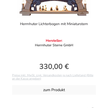
Herrnhuter Lichterbogen mit Miniaturstern
Hersteller:
Herrnhuter Sterne GmbH
330,00 €
Regulärer Preis:
Preise inkl. MwSt. zzgl. Versandkosten ja nach Lieferland (Bitte
an der Kasse angeben)
zum Produkt