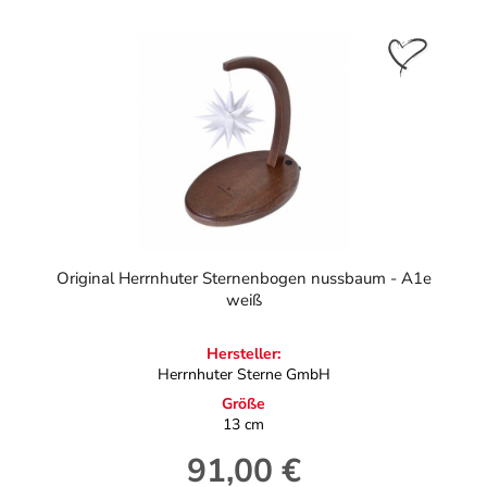
Original Herrnhuter Sternenbogen nussbaum - A1e
weiß
Hersteller:
Herrnhuter Sterne GmbH
Größe
13 cm
91,00 €
Regulärer Preis: