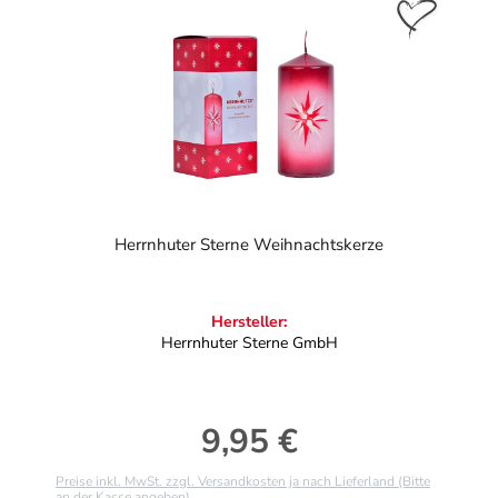
Herrnhuter Sterne Weihnachtskerze
Hersteller:
Herrnhuter Sterne GmbH
9,95 €
Regulärer Preis:
Preise inkl. MwSt. zzgl. Versandkosten ja nach Lieferland (Bitte
an der Kasse angeben)