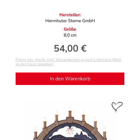
Hersteller:
Herrnhuter Sterne GmbH
Größe
8,0 cm
54,00 €
Regulärer Preis:
Preise inkl. MwSt. zzgl. Versandkosten ja nach Lieferland (Bitte
an der Kasse angeben)
In den Warenkorb