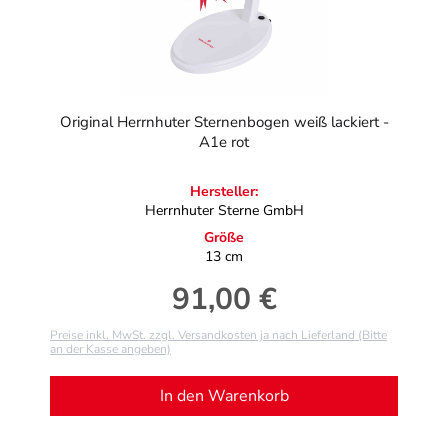
Original Herrnhuter Sternenbogen weiß lackiert -
A1e rot
Hersteller:
Herrnhuter Sterne GmbH
Größe
13 cm
91,00 €
Regulärer Preis:
Preise inkl. MwSt. zzgl. Versandkosten ja nach Lieferland (Bitte
an der Kasse angeben)
In den Warenkorb