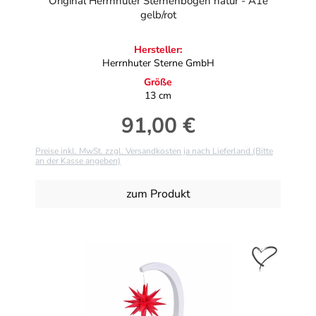
Original Herrnhuter Sternenbogen natur - A1e
gelb/rot
Hersteller:
Herrnhuter Sterne GmbH
Größe
13 cm
91,00 €
Regulärer Preis:
Preise inkl. MwSt. zzgl. Versandkosten ja nach Lieferland (Bitte
an der Kasse angeben)
zum Produkt