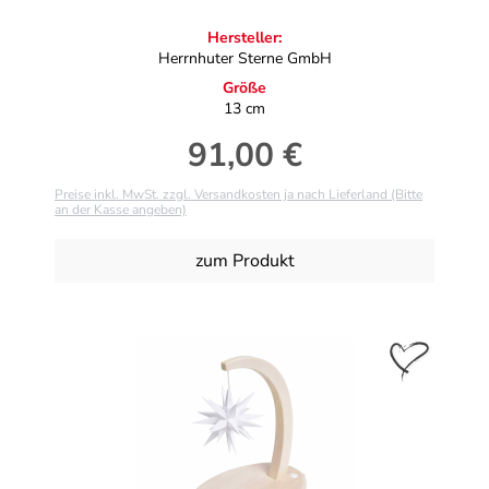
Hersteller:
Herrnhuter Sterne GmbH
Größe
13 cm
91,00 €
Regulärer Preis:
Preise inkl. MwSt. zzgl. Versandkosten ja nach Lieferland (Bitte
an der Kasse angeben)
zum Produkt