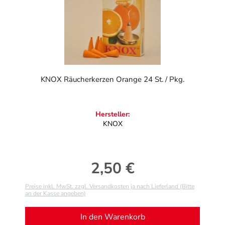
KNOX Räucherkerzen Orange 24 St. / Pkg.
Hersteller:
KNOX
2,50 €
Regulärer Preis:
Preise inkl. MwSt. zzgl. Versandkosten ja nach Lieferland (Bitte
an der Kasse angeben)
In den Warenkorb