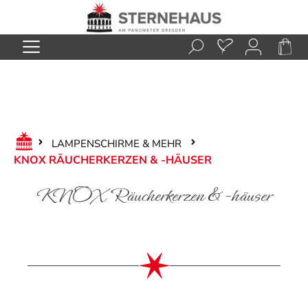
Zum Hauptinhalt springen
LAMPENSCHIRME & MEHR
KNOX RÄUCHERKERZEN & -HÄUSER
KNOX Räucherkerzen & -häuser