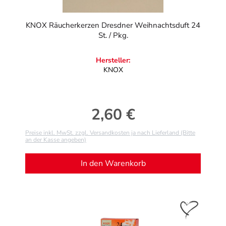
KNOX Räucherkerzen Dresdner Weihnachtsduft 24
St. / Pkg.
Hersteller:
KNOX
2,60 €
Regulärer Preis:
Preise inkl. MwSt. zzgl. Versandkosten ja nach Lieferland (Bitte
an der Kasse angeben)
In den Warenkorb