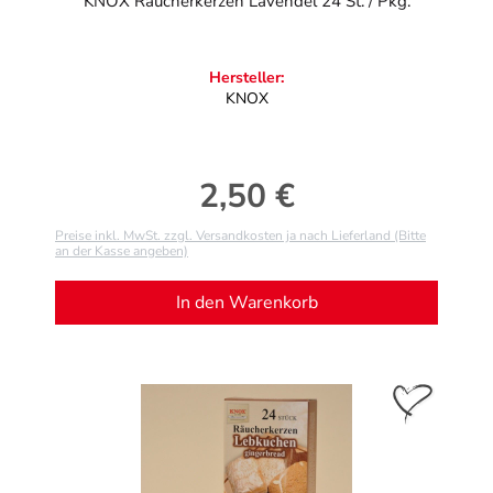
KNOX Räucherkerzen Lavendel 24 St. / Pkg.
Hersteller:
KNOX
2,50 €
Regulärer Preis:
Preise inkl. MwSt. zzgl. Versandkosten ja nach Lieferland (Bitte
an der Kasse angeben)
In den Warenkorb