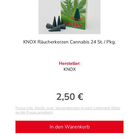
KNOX Räucherkerzen Cannabis 24 St. / Pkg.
Hersteller:
KNOX
2,50 €
Regulärer Preis:
Preise inkl. MwSt. zzgl. Versandkosten ja nach Lieferland (Bitte
an der Kasse angeben)
In den Warenkorb