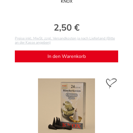
KNOX
2,50 €
Regulärer Preis:
Preise inkl. MwSt. zzgl. Versandkosten ja nach Lieferland (Bitte
an der Kasse angeben)
In den Warenkorb