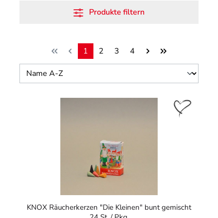
Produkte filtern
1
2
3
4
Seite
Seite
Seite
Seite
KNOX Räucherkerzen "Die Kleinen" bunt gemischt
24 St. / Pkg.