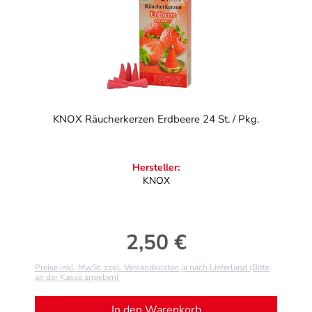
KNOX Räucherkerzen Erdbeere 24 St. / Pkg.
Hersteller:
KNOX
2,50 €
Regulärer Preis:
Preise inkl. MwSt. zzgl. Versandkosten ja nach Lieferland (Bitte
an der Kasse angeben)
In den Warenkorb