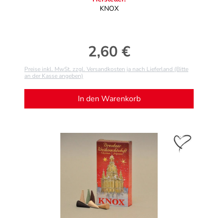
KNOX
2,60 €
Regulärer Preis:
Preise inkl. MwSt. zzgl. Versandkosten ja nach Lieferland (Bitte
an der Kasse angeben)
In den Warenkorb