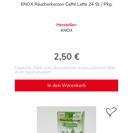
KNOX Räucherkerzen Caffé Latte 24 St. / Pkg.
Hersteller:
KNOX
2,50 €
Regulärer Preis:
Preise inkl. MwSt. zzgl. Versandkosten ja nach Lieferland (Bitte
an der Kasse angeben)
In den Warenkorb