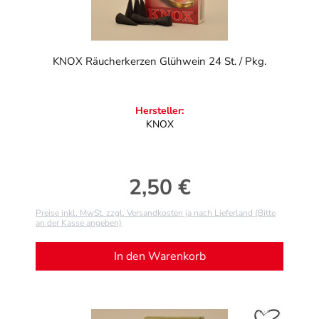
KNOX Räucherkerzen Glühwein 24 St. / Pkg.
Hersteller:
KNOX
2,50 €
Regulärer Preis:
Preise inkl. MwSt. zzgl. Versandkosten ja nach Lieferland (Bitte
an der Kasse angeben)
In den Warenkorb