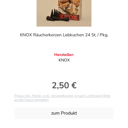
KNOX Räucherkerzen Lebkuchen 24 St. / Pkg.
Hersteller:
KNOX
2,50 €
Regulärer Preis:
Preise inkl. MwSt. zzgl. Versandkosten ja nach Lieferland (Bitte
an der Kasse angeben)
zum Produkt