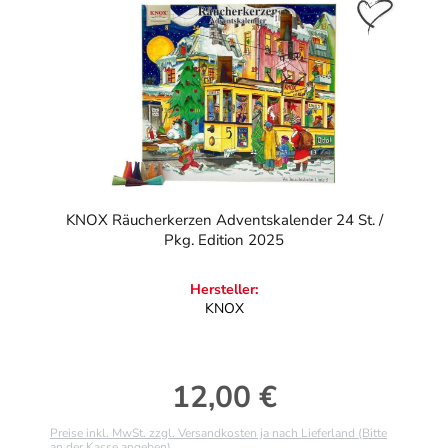
KNOX Räucherkerzen Adventskalender 24 St. /
Pkg. Edition 2025
Hersteller:
KNOX
12,00 €
Regulärer Preis:
Preise inkl. MwSt. zzgl. Versandkosten ja nach Lieferland (Bitte
an der Kasse angeben)