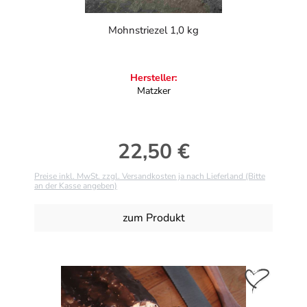
Mohnstriezel 1,0 kg
Hersteller:
Matzker
22,50 €
Regulärer Preis:
Preise inkl. MwSt. zzgl. Versandkosten ja nach Lieferland (Bitte
an der Kasse angeben)
zum Produkt