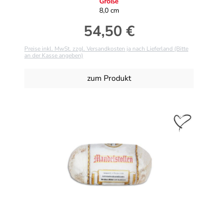
Größe
8,0 cm
54,50 €
Regulärer Preis:
Preise inkl. MwSt. zzgl. Versandkosten ja nach Lieferland (Bitte
an der Kasse angeben)
zum Produkt