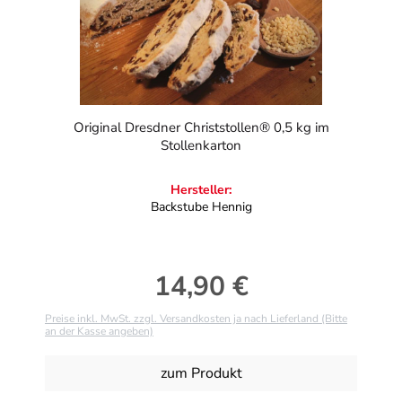
Original Dresdner Christstollen® 0,5 kg im
Stollenkarton
Hersteller:
Backstube Hennig
14,90 €
Regulärer Preis:
Preise inkl. MwSt. zzgl. Versandkosten ja nach Lieferland (Bitte
an der Kasse angeben)
zum Produkt