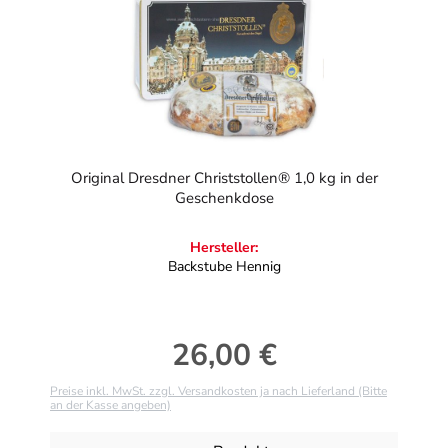
Original Dresdner Christstollen® 1,0 kg in der
Geschenkdose
Hersteller:
Backstube Hennig
26,00 €
Regulärer Preis:
Preise inkl. MwSt. zzgl. Versandkosten ja nach Lieferland (Bitte
an der Kasse angeben)