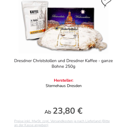
Dresdner Christstollen und Dresdner Kaffee - ganze
Bohne 250g
Hersteller:
Sternehaus Dresden
23,80 €
Regulärer Preis:
Ab
Preise inkl. MwSt. zzgl. Versandkosten ja nach Lieferland (Bitte
an der Kasse angeben)