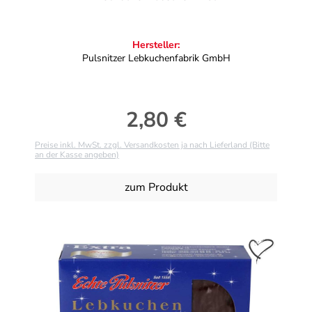
Hersteller:
Pulsnitzer Lebkuchenfabrik GmbH
2,80 €
Regulärer Preis:
Preise inkl. MwSt. zzgl. Versandkosten ja nach Lieferland (Bitte
an der Kasse angeben)
zum Produkt