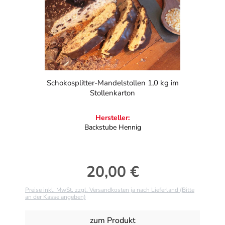
Schokosplitter-Mandelstollen 1,0 kg im
Stollenkarton
Hersteller:
Backstube Hennig
20,00 €
Regulärer Preis:
Preise inkl. MwSt. zzgl. Versandkosten ja nach Lieferland (Bitte
an der Kasse angeben)
zum Produkt