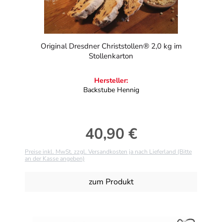
Original Dresdner Christstollen® 2,0 kg im
Stollenkarton
Hersteller:
Backstube Hennig
40,90 €
Regulärer Preis:
Preise inkl. MwSt. zzgl. Versandkosten ja nach Lieferland (Bitte
an der Kasse angeben)
zum Produkt