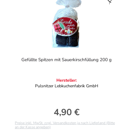
Gefüllte Spitzen mit Sauerkirschfüllung 200 g
Hersteller:
Pulsnitzer Lebkuchenfabrik GmbH
4,90 €
Regulärer Preis:
Preise inkl. MwSt. zzgl. Versandkosten ja nach Lieferland (Bitte
an der Kasse angeben)