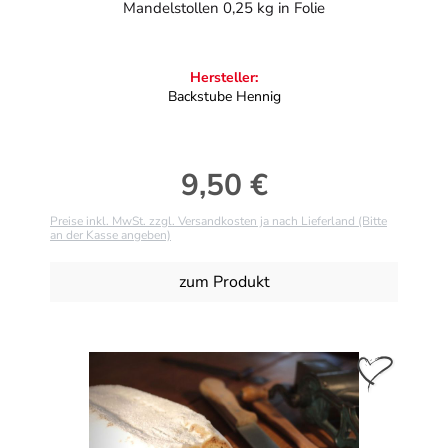
Mandelstollen 0,25 kg in Folie
Hersteller:
Backstube Hennig
9,50 €
Regulärer Preis:
Preise inkl. MwSt. zzgl. Versandkosten ja nach Lieferland (Bitte
an der Kasse angeben)
zum Produkt