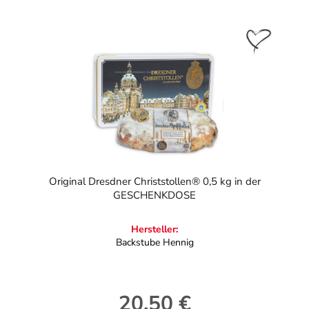
Original Dresdner Christstollen® 0,5 kg in der
GESCHENKDOSE
Hersteller:
Backstube Hennig
20,50 €
Regulärer Preis: