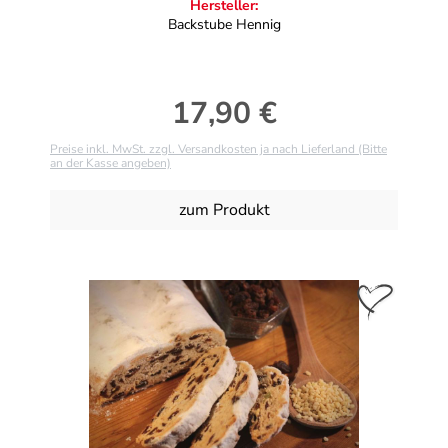
Hersteller:
Backstube Hennig
17,90 €
Regulärer Preis:
Preise inkl. MwSt. zzgl. Versandkosten ja nach Lieferland (Bitte
an der Kasse angeben)
zum Produkt