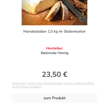
Mandelstollen 1,0 kg im Stollenkarton
Hersteller:
Backstube Hennig
23,50 €
Regulärer Preis:
Preise inkl. MwSt. zzgl. Versandkosten ja nach Lieferland (Bitte
an der Kasse angeben)
zum Produkt