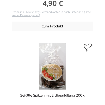
4,90 €
Regulärer Preis:
Preise inkl. MwSt. zzgl. Versandkosten ja nach Lieferland (Bitte
an der Kasse angeben)
zum Produkt
Gefüllte Spitzen mit Erdbeerfüllung 200 g