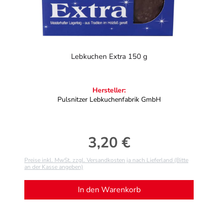
Lebkuchen Extra 150 g
Hersteller:
Pulsnitzer Lebkuchenfabrik GmbH
3,20 €
Regulärer Preis:
Preise inkl. MwSt. zzgl. Versandkosten ja nach Lieferland (Bitte
an der Kasse angeben)
In den Warenkorb