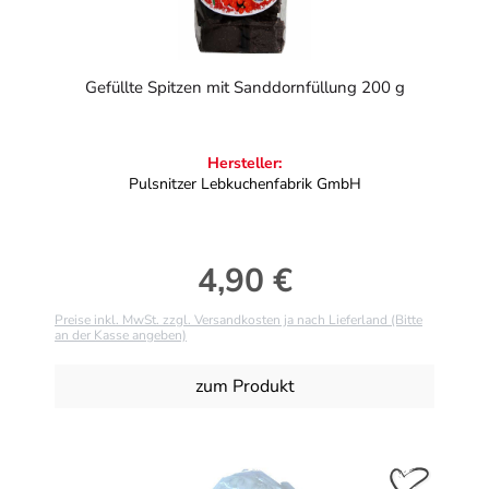
Gefüllte Spitzen mit Sanddornfüllung 200 g
Hersteller:
Pulsnitzer Lebkuchenfabrik GmbH
4,90 €
Regulärer Preis:
Preise inkl. MwSt. zzgl. Versandkosten ja nach Lieferland (Bitte
an der Kasse angeben)
zum Produkt