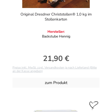
Original Dresdner Christstollen® 1,0 kg im
Stollenkarton
Hersteller:
Backstube Hennig
21,90 €
Regulärer Preis:
Preise inkl. MwSt. zzgl. Versandkosten ja nach Lieferland (Bitte
an der Kasse angeben)
zum Produkt