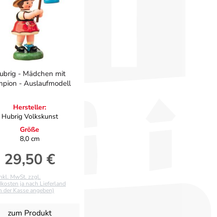
ubrig - Mädchen mit
pion - Auslaufmodell
Hersteller:
Hubrig Volkskunst
Größe
8,0 cm
29,50 €
Regulärer Preis:
inkl. MwSt. zzgl.
kosten ja nach Lieferland
an der Kasse angeben)
zum Produkt