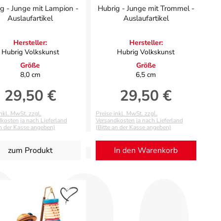
g - Junge mit Lampion -
Hubrig - Junge mit Trommel -
Auslaufartikel
Auslaufartikel
Hersteller:
Hersteller:
Hubrig Volkskunst
Hubrig Volkskunst
Größe
Größe
8,0 cm
6,5 cm
29,50 €
29,50 €
Regulärer Preis:
Regulärer Preis:
inkl. MwSt. zzgl.
Preise inkl. MwSt. zzgl.
kosten ja nach Lieferland
Versandkosten ja nach Lieferland
an der Kasse angeben)
(Bitte an der Kasse angeben)
zum Produkt
In den Warenkorb