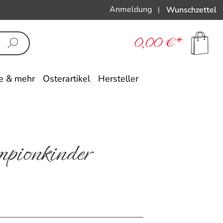
Anmeldung
Wunschzettel
|
0,00 €*
e & mehr
Osterartikel
Hersteller
pionkinder