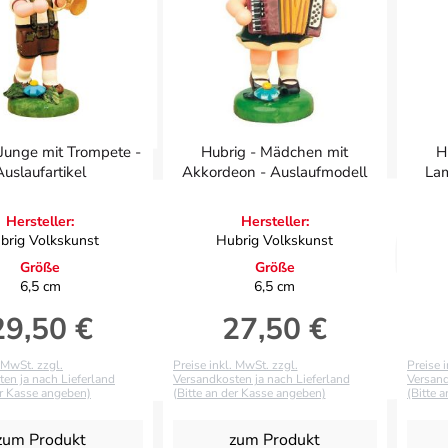
 Junge mit Trompete -
Hubrig - Mädchen mit
H
Auslaufartikel
Akkordeon - Auslaufmodell
Lam
Hersteller:
Hersteller:
brig Volkskunst
Hubrig Volkskunst
Größe
Größe
6,5 cm
6,5 cm
29,50 €
27,50 €
egulärer Preis:
Regulärer Preis:
. MwSt. zzgl.
Preise inkl. MwSt. zzgl.
Preise 
en ja nach Lieferland
Versandkosten ja nach Lieferland
Versand
er Kasse angeben)
(Bitte an der Kasse angeben)
(Bitte 
zum Produkt
zum Produkt