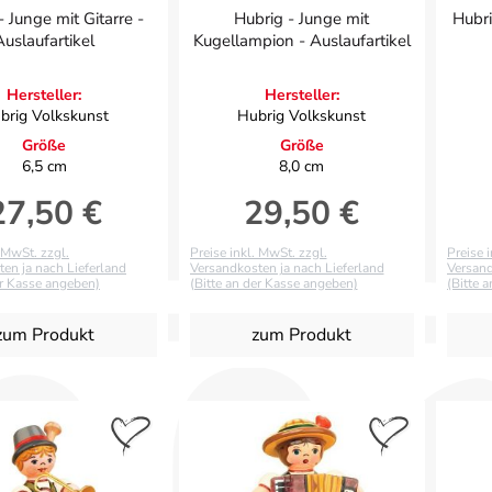
- Junge mit Gitarre -
Hubrig - Junge mit
Hubri
Auslaufartikel
Kugellampion - Auslaufartikel
Hersteller:
Hersteller:
brig Volkskunst
Hubrig Volkskunst
Größe
Größe
6,5 cm
8,0 cm
27,50 €
29,50 €
egulärer Preis:
Regulärer Preis:
. MwSt. zzgl.
Preise inkl. MwSt. zzgl.
Preise 
en ja nach Lieferland
Versandkosten ja nach Lieferland
Versand
er Kasse angeben)
(Bitte an der Kasse angeben)
(Bitte 
zum Produkt
zum Produkt