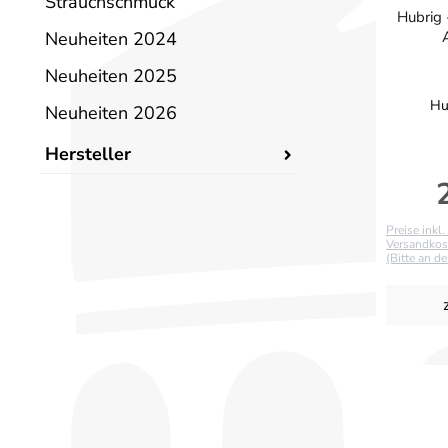
Strauchschmuck
Hubrig 
Neuheiten 2024
Neuheiten 2025
Hu
Neuheiten 2026
Hersteller
R
Preise inkl
Versandkost
(Bitte an d