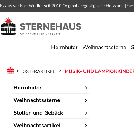
Exklusiver Fachhändler seit 2010
|
Original erzgebirgische Holzkunst
|
Fac
 Hauptinhalt springen
Zur Suche springen
Zur Hauptnavigation springen
Herrnhuter
Weihnachtssterne
S
MUSIK- UND LAMPIONKINDE
OSTERARTIKEL
Herrnhuter
Weihnachtssterne
Stollen und Gebäck
Weihnachtsartikel