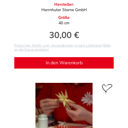
Hersteller:
Herrnhuter Sterne GmbH
Größe
40 cm
30,00 €
Regulärer Preis:
Preise inkl. MwSt. zzgl. Versandkosten ja nach Lieferland (Bitte
an der Kasse angeben)
In den Warenkorb