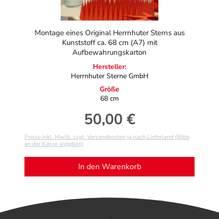
Montage eines Original Herrnhuter Sterns aus
Kunststoff ca. 68 cm (A7) mit
Aufbewahrungskarton
Hersteller:
Herrnhuter Sterne GmbH
Größe
68 cm
50,00 €
Regulärer Preis:
Preise inkl. MwSt. zzgl. Versandkosten ja nach Lieferland (Bitte
an der Kasse angeben)
In den Warenkorb