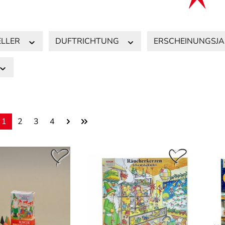
ELLER
DUFTRICHTUNG
ERSCHEINUNGSJ
1
2
3
4
Seite
Seite
Seite
Seite