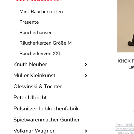
Mini-Räucherkerzen
Präsente
Räucherhäuser
Räucherkerzen Größe M
Räucherkerzen XXL
KNOX R
Knuth Neuber
Lat
Müller Kleinkunst
Olewinski & Tochter
Peter Ulbricht
Pulsnitzer Lebkuchenfabrik
Spielwarenmacher Günther
Preise inkl
Versandkost
Volkmar Wagner
(Bitte an d