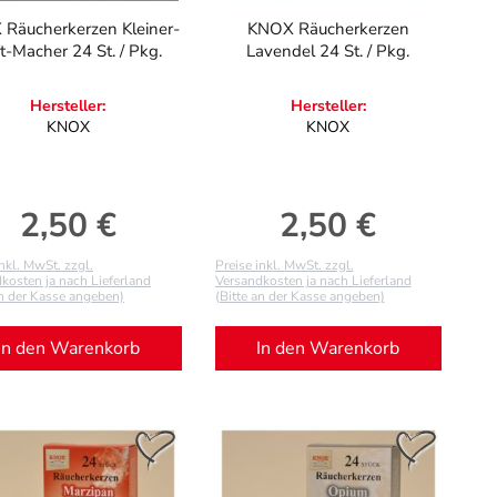
Räucherkerzen Kleiner-
KNOX Räucherkerzen
t-Macher 24 St. / Pkg.
Lavendel 24 St. / Pkg.
Hersteller:
Hersteller:
KNOX
KNOX
2,50 €
2,50 €
Regulärer Preis:
Regulärer Preis:
inkl. MwSt. zzgl.
Preise inkl. MwSt. zzgl.
kosten ja nach Lieferland
Versandkosten ja nach Lieferland
an der Kasse angeben)
(Bitte an der Kasse angeben)
In den Warenkorb
In den Warenkorb