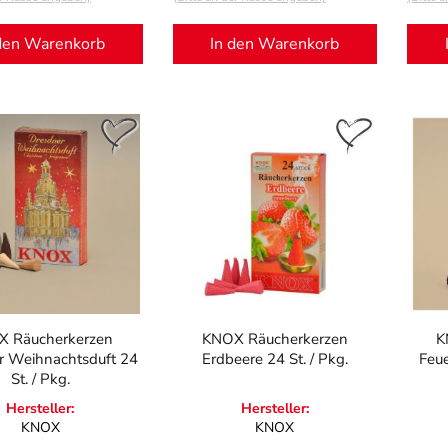
den Warenkorb
In den Warenkorb
 Räucherkerzen
KNOX Räucherkerzen
K
r Weihnachtsduft 24
Erdbeere 24 St. / Pkg.
Feu
St. / Pkg.
Hersteller:
Hersteller:
KNOX
KNOX