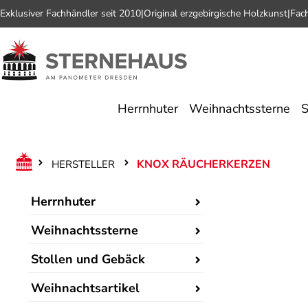
Exklusiver Fachhändler seit 2010
|
Original erzgebirgische Holzkunst
|
Fac
 Hauptinhalt springen
Zur Suche springen
Zur Hauptnavigation springen
Herrnhuter
Weihnachtssterne
S
KNOX RÄUCHERKERZEN
HERSTELLER
Herrnhuter
Weihnachtssterne
Stollen und Gebäck
Weihnachtsartikel