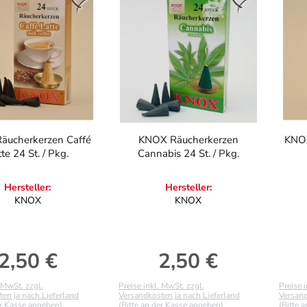
äucherkerzen Caffé
KNOX Räucherkerzen
KNOX
te 24 St. / Pkg.
Cannabis 24 St. / Pkg.
Hersteller:
Hersteller:
KNOX
KNOX
2,50 €
2,50 €
Regulärer Preis:
Regulärer Preis:
. MwSt. zzgl.
Preise inkl. MwSt. zzgl.
Preise 
en ja nach Lieferland
Versandkosten ja nach Lieferland
Versand
er Kasse angeben)
(Bitte an der Kasse angeben)
(Bitte 