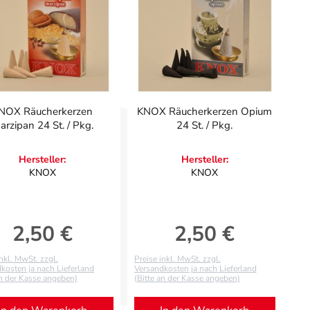
NOX Räucherkerzen
KNOX Räucherkerzen Opium
arzipan 24 St. / Pkg.
24 St. / Pkg.
Hersteller:
Hersteller:
KNOX
KNOX
2,50 €
2,50 €
Regulärer Preis:
Regulärer Preis:
inkl. MwSt. zzgl.
Preise inkl. MwSt. zzgl.
kosten ja nach Lieferland
Versandkosten ja nach Lieferland
an der Kasse angeben)
(Bitte an der Kasse angeben)