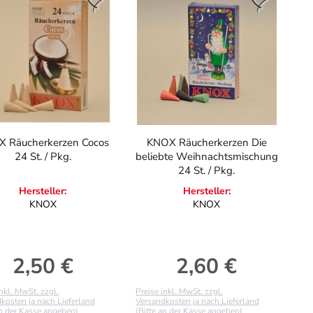
 Räucherkerzen Cocos
KNOX Räucherkerzen Die
24 St. / Pkg.
beliebte Weihnachtsmischung
24 St. / Pkg.
Hersteller:
Hersteller:
KNOX
KNOX
2,50 €
2,60 €
Regulärer Preis:
Regulärer Preis:
inkl. MwSt. zzgl.
Preise inkl. MwSt. zzgl.
kosten ja nach Lieferland
Versandkosten ja nach Lieferland
an der Kasse angeben)
(Bitte an der Kasse angeben)