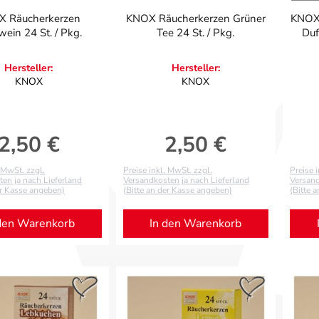
 Räucherkerzen
KNOX Räucherkerzen Grüner
KNOX 
ein 24 St. / Pkg.
Tee 24 St. / Pkg.
Duf
Hersteller:
Hersteller:
KNOX
KNOX
2,50 €
2,50 €
Regulärer Preis:
Regulärer Preis:
. MwSt. zzgl.
Preise inkl. MwSt. zzgl.
Preise 
en ja nach Lieferland
Versandkosten ja nach Lieferland
Versand
er Kasse angeben)
(Bitte an der Kasse angeben)
(Bitte 
den Warenkorb
In den Warenkorb