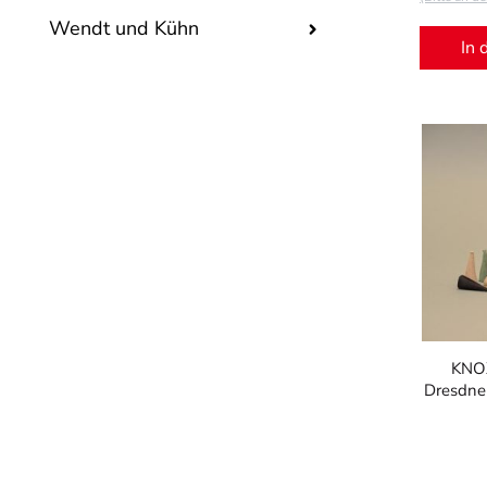
Wendt und Kühn
In 
KNOX
Dresdne