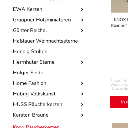
EWA Kerzen
Graupner Holzminiaturen
KNOX R
Kleinen"
Günter Reichel
Haßlauer Weihnachtssterne
Hennig Stollen
Herrnhuter Sterne
Holger Seidel
Preise inkl
Home Fashion
Versandkost
(Bitte an d
Hubrig Volkskunst
In 
HUSS Räucherkerzen
Karsten Braune
Knox Räucherkerzen