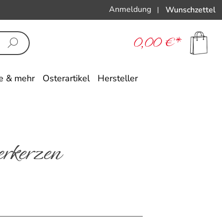
Anmeldung
Wunschzettel
|
0,00 €*
e & mehr
Osterartikel
Hersteller
rkerzen