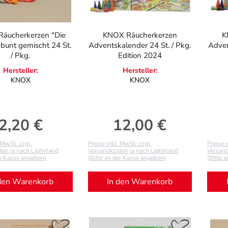
äucherkerzen "Die
KNOX Räucherkerzen
K
 bunt gemischt 24 St.
Adventskalender 24 St. / Pkg.
Adven
/ Pkg.
Edition 2024
Hersteller:
Hersteller:
KNOX
KNOX
2,20 €
12,00 €
Regulärer Preis:
Regulärer Preis:
. MwSt. zzgl.
Preise inkl. MwSt. zzgl.
Preise 
en ja nach Lieferland
Versandkosten ja nach Lieferland
Versand
er Kasse angeben)
(Bitte an der Kasse angeben)
(Bitte 
den Warenkorb
In den Warenkorb