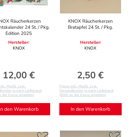
NOX Räucherkerzen
KNOX Räucherkerzen
tskalender 24 St. / Pkg.
Bratapfel 24 St. / Pkg.
Edition 2025
Hersteller:
Hersteller:
KNOX
KNOX
12,00 €
2,50 €
Regulärer Preis:
Regulärer Preis:
inkl. MwSt. zzgl.
Preise inkl. MwSt. zzgl.
kosten ja nach Lieferland
Versandkosten ja nach Lieferland
an der Kasse angeben)
(Bitte an der Kasse angeben)
In den Warenkorb
In den Warenkorb