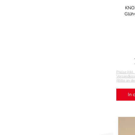
KNOX
Glühw
Preise inkl
Versandkost
(Bitte an d
In 