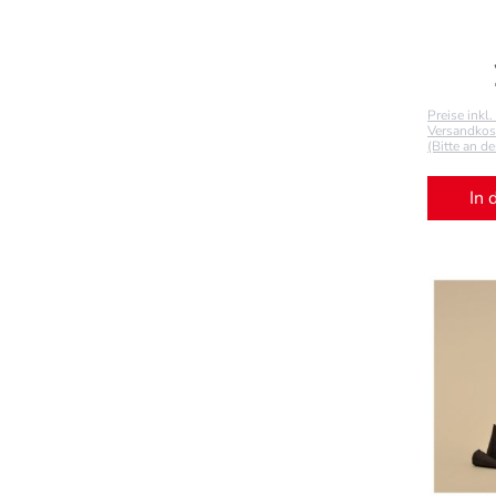
Preise inkl
Versandkost
(Bitte an d
In 