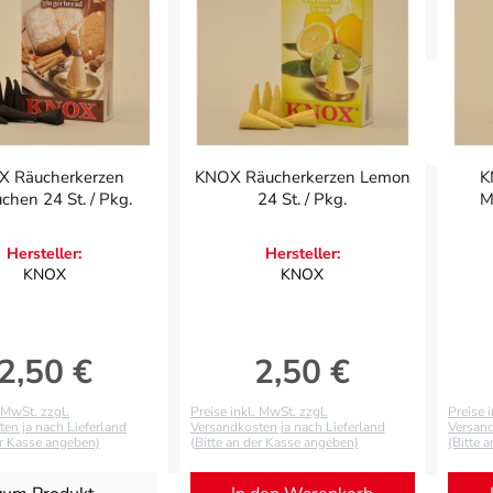
 Räucherkerzen
KNOX Räucherkerzen Lemon
K
chen 24 St. / Pkg.
24 St. / Pkg.
M
Hersteller:
Hersteller:
KNOX
KNOX
2,50 €
2,50 €
Regulärer Preis:
Regulärer Preis:
. MwSt. zzgl.
Preise inkl. MwSt. zzgl.
Preise 
en ja nach Lieferland
Versandkosten ja nach Lieferland
Versand
er Kasse angeben)
(Bitte an der Kasse angeben)
(Bitte 