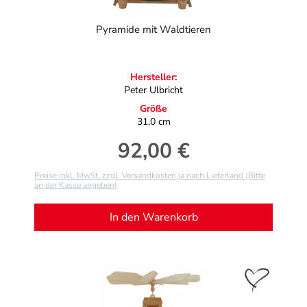
Pyramide mit Waldtieren
Hersteller:
Peter Ulbricht
Größe
31,0 cm
92,00 €
Regulärer Preis:
Preise inkl. MwSt. zzgl. Versandkosten ja nach Lieferland (Bitte
an der Kasse angeben)
In den Warenkorb