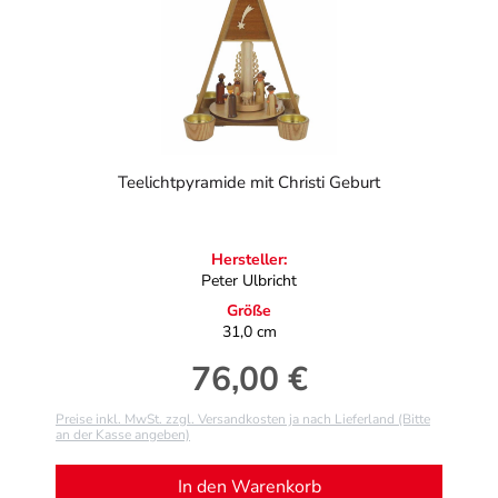
Teelichtpyramide mit Christi Geburt
Hersteller:
Peter Ulbricht
Größe
31,0 cm
76,00 €
Regulärer Preis:
Preise inkl. MwSt. zzgl. Versandkosten ja nach Lieferland (Bitte
an der Kasse angeben)
In den Warenkorb