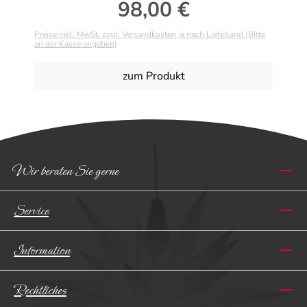
98,00 €
Regulärer Preis:
Preise inkl. MwSt. zzgl. Versandkosten ja nach Lieferland (Bitte
an der Kasse angeben)
zum Produkt
Wir beraten Sie gerne
Service
Information
Rechtliches