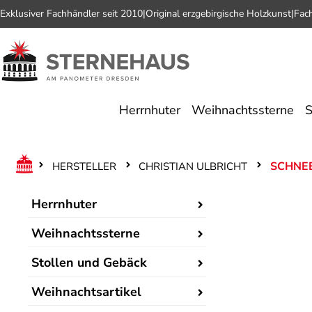
Exklusiver Fachhändler seit 2010
|
Original erzgebirgische Holzkunst
|
Fac
 Hauptinhalt springen
Zur Suche springen
Zur Hauptnavigation springen
Herrnhuter
Weihnachtssterne
S
SCHNE
HERSTELLER
CHRISTIAN ULBRICHT
Herrnhuter
Weihnachtssterne
Stollen und Gebäck
Weihnachtsartikel