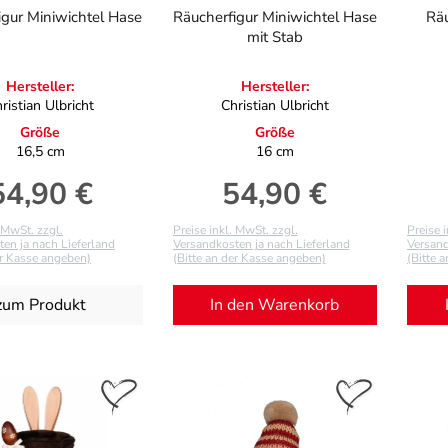
igur Miniwichtel Hase
Räucherfigur Miniwichtel Hase
Räu
mit Stab
Hersteller:
Hersteller:
ristian Ulbricht
Christian Ulbricht
Größe
Größe
16,5 cm
16 cm
54,90 €
54,90 €
egulärer Preis:
Regulärer Preis:
. MwSt. zzgl.
Preise inkl. MwSt. zzgl.
Preise 
en ja nach Lieferland
Versandkosten ja nach Lieferland
Versand
er Kasse angeben)
(Bitte an der Kasse angeben)
(Bitte 
zum Produkt
In den Warenkorb