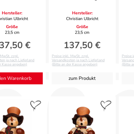
Hersteller:
Hersteller:
ristian Ulbricht
Christian Ulbricht
Größe
Größe
23,5 cm
23,5 cm
37,50 €
137,50 €
gulärer Preis:
Regulärer Preis:
. MwSt. zzgl.
Preise inkl. MwSt. zzgl.
Preise 
en ja nach Lieferland
Versandkosten ja nach Lieferland
Versand
er Kasse angeben)
(Bitte an der Kasse angeben)
(Bitte 
den Warenkorb
zum Produkt