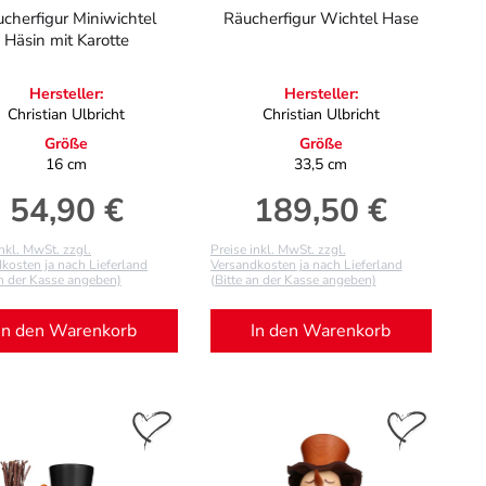
cherfigur Miniwichtel
Räucherfigur Wichtel Hase
Häsin mit Karotte
Hersteller:
Hersteller:
Christian Ulbricht
Christian Ulbricht
Größe
Größe
16 cm
33,5 cm
54,90 €
189,50 €
Regulärer Preis:
Regulärer Preis:
inkl. MwSt. zzgl.
Preise inkl. MwSt. zzgl.
kosten ja nach Lieferland
Versandkosten ja nach Lieferland
an der Kasse angeben)
(Bitte an der Kasse angeben)
In den Warenkorb
In den Warenkorb