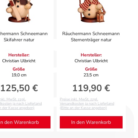
chermann Schneemann
Räuchermann Schneemann
Skifahrer natur
Sternenträger natur
Hersteller:
Hersteller:
Christian Ulbricht
Christian Ulbricht
Größe
Größe
19,0 cm
23,5 cm
125,50 €
119,90 €
Regulärer Preis:
Regulärer Preis:
inkl. MwSt. zzgl.
Preise inkl. MwSt. zzgl.
kosten ja nach Lieferland
Versandkosten ja nach Lieferland
an der Kasse angeben)
(Bitte an der Kasse angeben)
In den Warenkorb
In den Warenkorb