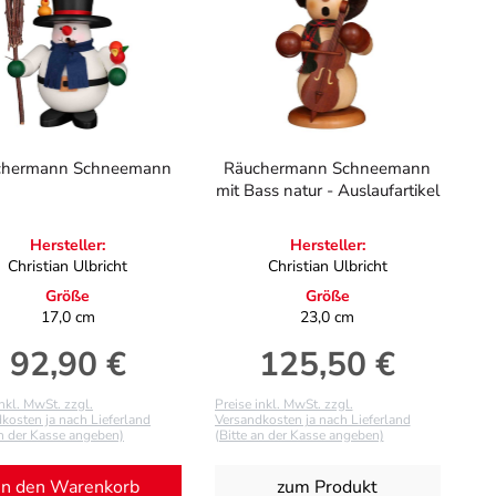
chermann Schneemann
Räuchermann Schneemann
mit Bass natur - Auslaufartikel
Hersteller:
Hersteller:
Christian Ulbricht
Christian Ulbricht
Größe
Größe
17,0 cm
23,0 cm
92,90 €
125,50 €
Regulärer Preis:
Regulärer Preis:
inkl. MwSt. zzgl.
Preise inkl. MwSt. zzgl.
kosten ja nach Lieferland
Versandkosten ja nach Lieferland
an der Kasse angeben)
(Bitte an der Kasse angeben)
In den Warenkorb
zum Produkt