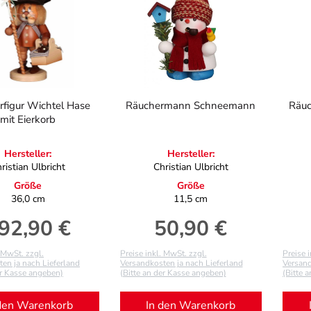
rfigur Wichtel Hase
Räuchermann Schneemann
Räu
mit Eierkorb
Hersteller:
Hersteller:
ristian Ulbricht
Christian Ulbricht
Größe
Größe
36,0 cm
11,5 cm
92,90 €
50,90 €
gulärer Preis:
Regulärer Preis:
. MwSt. zzgl.
Preise inkl. MwSt. zzgl.
Preise 
en ja nach Lieferland
Versandkosten ja nach Lieferland
Versand
er Kasse angeben)
(Bitte an der Kasse angeben)
(Bitte 
den Warenkorb
In den Warenkorb