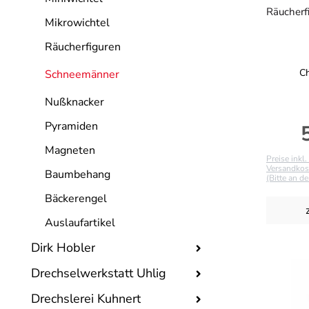
Räucherf
Mikrowichtel
Räucherfiguren
Ch
Schneemänner
Nußknacker
Pyramiden
R
Magneten
Preise inkl
Versandkost
Baumbehang
(Bitte an d
Bäckerengel
Auslaufartikel
Dirk Hobler
Drechselwerkstatt Uhlig
Drechslerei Kuhnert