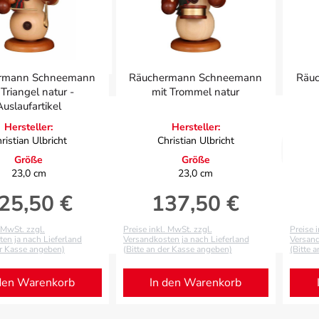
rmann Schneemann
Räuchermann Schneemann
Räu
 Triangel natur -
mit Trommel natur
Auslaufartikel
Hersteller:
Hersteller:
ristian Ulbricht
Christian Ulbricht
Größe
Größe
23,0 cm
23,0 cm
25,50 €
137,50 €
gulärer Preis:
Regulärer Preis:
. MwSt. zzgl.
Preise inkl. MwSt. zzgl.
Preise 
en ja nach Lieferland
Versandkosten ja nach Lieferland
Versand
er Kasse angeben)
(Bitte an der Kasse angeben)
(Bitte 
den Warenkorb
In den Warenkorb