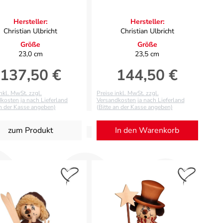
Hersteller:
Hersteller:
Christian Ulbricht
Christian Ulbricht
Größe
Größe
23,0 cm
23,5 cm
137,50 €
144,50 €
Regulärer Preis:
Regulärer Preis:
inkl. MwSt. zzgl.
Preise inkl. MwSt. zzgl.
kosten ja nach Lieferland
Versandkosten ja nach Lieferland
an der Kasse angeben)
(Bitte an der Kasse angeben)
zum Produkt
In den Warenkorb