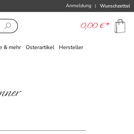
Anmeldung
Wunschzettel
|
0,00 €*
e & mehr
Osterartikel
Hersteller
nner