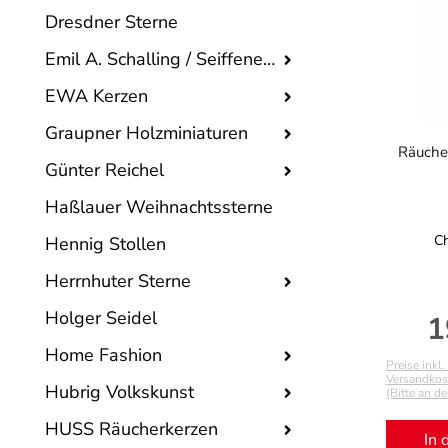
Dresdner Sterne
Emil A. Schalling / Seiffener Volkskunst
EWA Kerzen
Graupner Holzminiaturen
Räuche
Günter Reichel
Haßlauer Weihnachtssterne
Ch
Hennig Stollen
Herrnhuter Sterne
Holger Seidel
1
Re
Home Fashion
Preise inkl
Versandkost
Hubrig Volkskunst
(Bitte an d
HUSS Räucherkerzen
In 