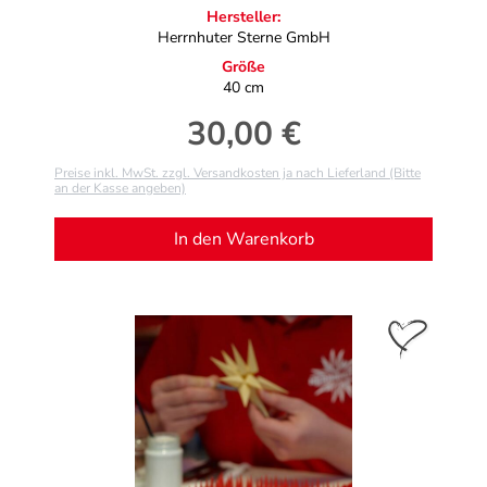
Hersteller:
Herrnhuter Sterne GmbH
Größe
40 cm
30,00 €
Regulärer Preis:
Preise inkl. MwSt. zzgl. Versandkosten ja nach Lieferland (Bitte
an der Kasse angeben)
In den Warenkorb