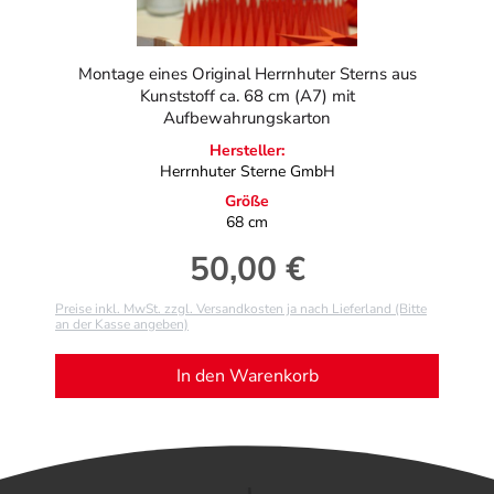
Montage eines Original Herrnhuter Sterns aus
Kunststoff ca. 68 cm (A7) mit
Aufbewahrungskarton
Hersteller:
Herrnhuter Sterne GmbH
Größe
68 cm
50,00 €
Regulärer Preis:
Preise inkl. MwSt. zzgl. Versandkosten ja nach Lieferland (Bitte
an der Kasse angeben)
In den Warenkorb