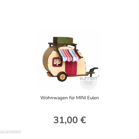
Wohnwagen für MINI Eulen
31,00 €
Regulärer Preis:
asse angeben)