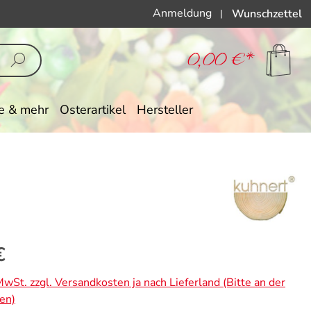
Anmeldung
Wunschzettel
|
0,00 €*
e & mehr
Osterartikel
Hersteller
eis:
€
 MwSt. zzgl. Versandkosten ja nach Lieferland (Bitte an der
en)