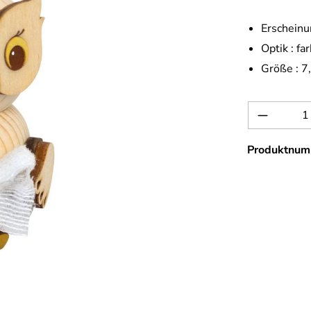
Erscheinu
Optik :
far
Größe :
7
Produkt 
Produktnum