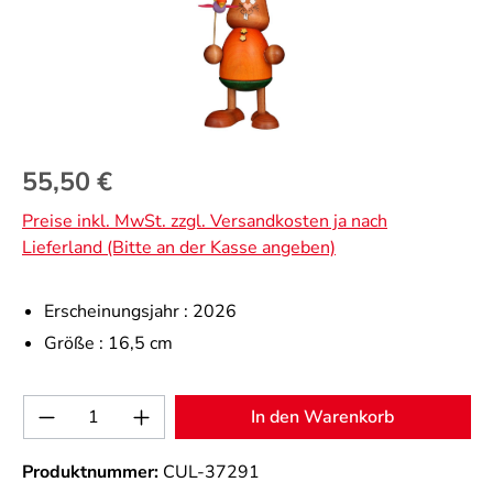
Regulärer Preis:
55,50 €
Preise inkl. MwSt. zzgl. Versandkosten ja nach
Lieferland (Bitte an der Kasse angeben)
Erscheinungsjahr :
2026
Größe :
16,5 cm
Produkt Anzahl: Gib den gewünschten Wert 
In den Warenkorb
Produktnummer:
CUL-37291