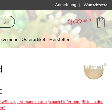
Anmeldung
Wunschzettel
|
0,00 €*
e & mehr
Osterartikel
Hersteller
d
eis:
€
 MwSt. zzgl. Versandkosten ja nach Lieferland (Bitte an der
en)