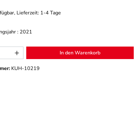
fügbar, Lieferzeit: 1-4 Tage
ngsjahr :
2021
Anzahl: Gib den gewünschten Wert ein od
In den Warenkorb
mer:
KUH-10219