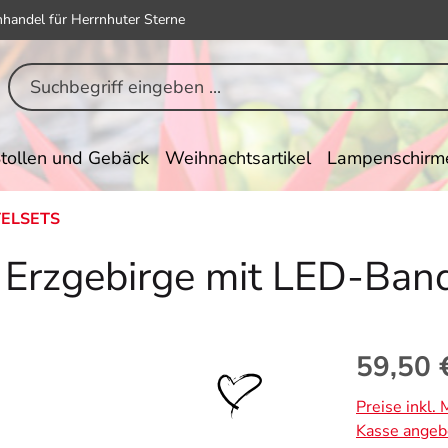
hhandel für Herrnhuter Sterne
tollen und Gebäck
Weihnachtsartikel
Lampenschirm
ELSETS
 Erzgebirge mit LED-Ban
Regulärer Pr
59,50 
Preise inkl.
Kasse angeb