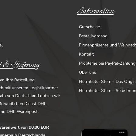
Information
Gutscheine
Bestellvorgang
el
Firmenpräsente und Weihnac
Kontakt
 & Lieferung
Probleme bei PayPal-Zahlung
Über uns
en Ihre Bestellung
Herrnhuter Stern - Das Origin
ich mit unserem Logistikpartner
Herrnhuter Stern - Selbstmo
alb von Deutschland nutzen wir
freundlichen Dienst DHL
nd DHL Warenpost.
arenwert von 90,00 EUR
 innerhalb Deutschlands