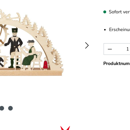
Sofort ver
Erscheinu
Produkt 
Produktnum