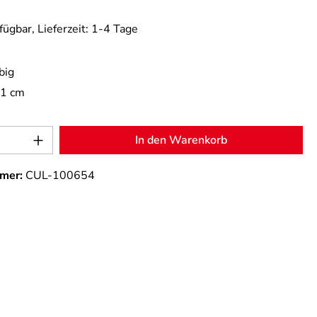
fügbar, Lieferzeit: 1-4 Tage
big
,1 cm
Anzahl: Gib den gewünschten Wert ein od
In den Warenkorb
mer:
CUL-100654