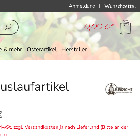
Anmeldung
Wunschzettel
|
0,00 €*
e & mehr
Osterartikel
Hersteller
slaufartikel
eis:
€
 MwSt. zzgl. Versandkosten ja nach Lieferland (Bitte an der
en)