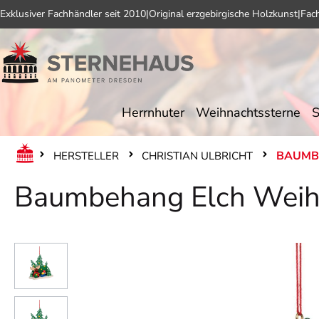
Exklusiver Fachhändler seit 2010
|
Original erzgebirgische Holzkunst
|
Fac
 Hauptinhalt springen
Zur Suche springen
Zur Hauptnavigation springen
Herrnhuter
Weihnachtssterne
S
BAUMB
HERSTELLER
CHRISTIAN ULBRICHT
Baumbehang Elch Weihn
Bildergalerie überspringen