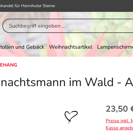
hhandel für Herrnhuter Sterne
tollen und Gebäck
Weihnachtsartikel
Lampenschirm
EHANG
achtsmann im Wald - Au
Regulärer Pr
23,50 
Preise inkl.
Kasse angeb