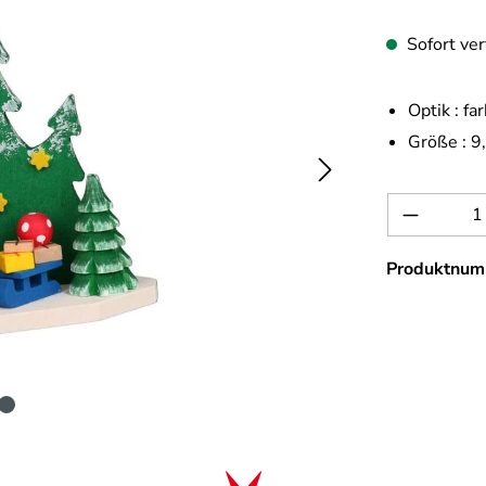
Sofort ver
Optik :
far
Größe :
9
Produkt 
Produktnum