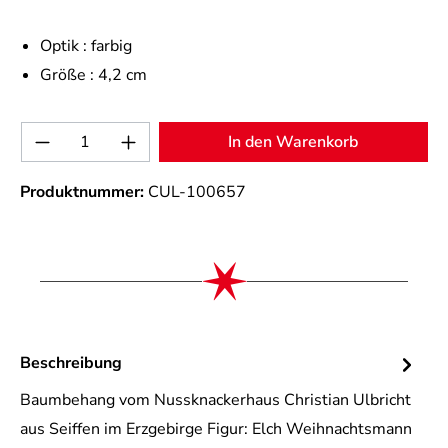
Optik :
farbig
Größe :
4,2 cm
Produkt Anzahl: Gib den gewünschten Wert 
In den Warenkorb
Produktnummer:
CUL-100657
Beschreibung
Baumbehang vom Nussknackerhaus Christian Ulbricht
aus Seiffen im Erzgebirge Figur: Elch Weihnachtsmann