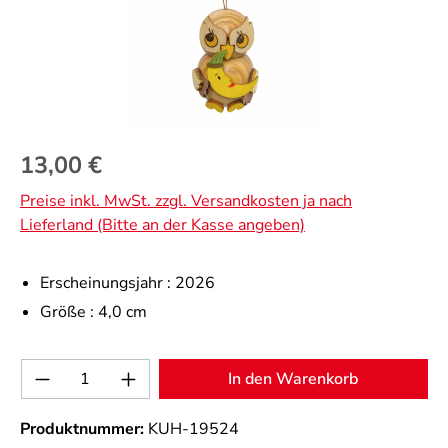
Regulärer Preis:
13,00 €
Preise inkl. MwSt. zzgl. Versandkosten ja nach
Lieferland (Bitte an der Kasse angeben)
Erscheinungsjahr :
2026
Größe :
4,0 cm
Produkt Anzahl: Gib den gewünschten Wert 
In den Warenkorb
Produktnummer:
KUH-19524