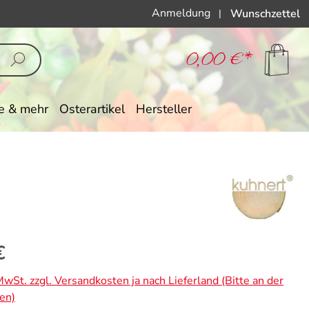
Anmeldung
Wunschzettel
|
0,00 €*
e & mehr
Osterartikel
Hersteller
eis:
€
 MwSt. zzgl. Versandkosten ja nach Lieferland (Bitte an der
en)