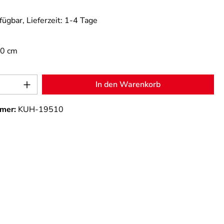
fügbar, Lieferzeit: 1-4 Tage
,0 cm
Anzahl: Gib den gewünschten Wert ein od
In den Warenkorb
mer:
KUH-19510