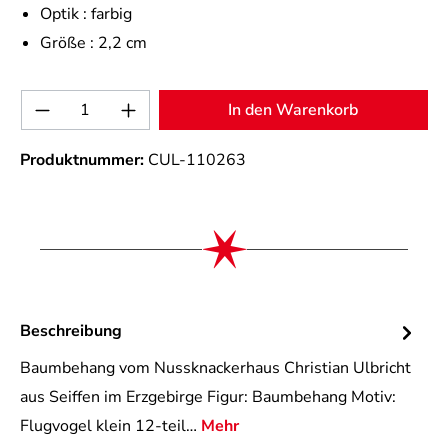
Optik :
farbig
Größe :
2,2 cm
Produkt Anzahl: Gib den gewünschten Wert 
In den Warenkorb
Produktnummer:
CUL-110263
Beschreibung
Baumbehang vom Nussknackerhaus Christian Ulbricht
aus Seiffen im Erzgebirge Figur: Baumbehang Motiv:
Flugvogel klein 12-teil…
Mehr