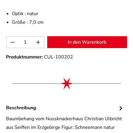
Optik :
natur
Größe :
7,0 cm
Produkt Anzahl: Gib den gewünschten Wert 
In den Warenkorb
Produktnummer:
CUL-100202
Beschreibung
Baumbehang vom Nussknackerhaus Christian Ulbricht
aus Seiffen im Erzgebirge Figur: Schneemann natur