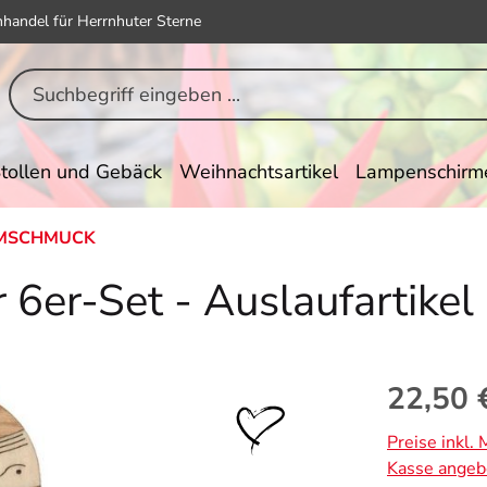
hhandel für Herrnhuter Sterne
tollen und Gebäck
Weihnachtsartikel
Lampenschirm
MSCHMUCK
6er-Set - Auslaufartikel
Regulärer Pr
22,50 
Preise inkl.
Kasse angeb