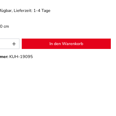
fügbar, Lieferzeit: 1-4 Tage
,0 cm
Anzahl: Gib den gewünschten Wert ein od
In den Warenkorb
mer:
KUH-19095