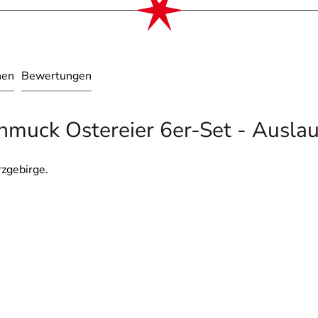
nen
Bewertungen
muck Ostereier 6er-Set - Auslauf
zgebirge.