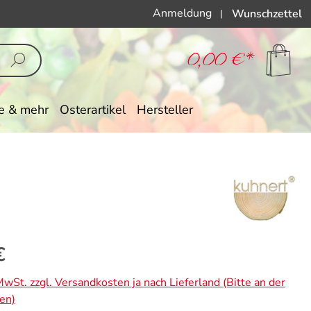
Anmeldung
Wunschzettel
|
0,00 €*
e & mehr
Osterartikel
Hersteller
eis:
€
 MwSt. zzgl. Versandkosten ja nach Lieferland (Bitte an der
en)