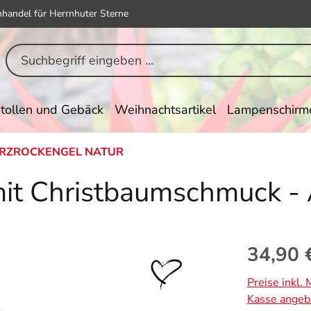
hhandel für Herrnhuter Sterne
tollen und Gebäck
Weihnachtsartikel
Lampenschirm
RZROCKENGEL NATUR
mit Christbaumschmuck - 
Regulärer Pr
34,90 
Preise inkl.
Kasse angeb