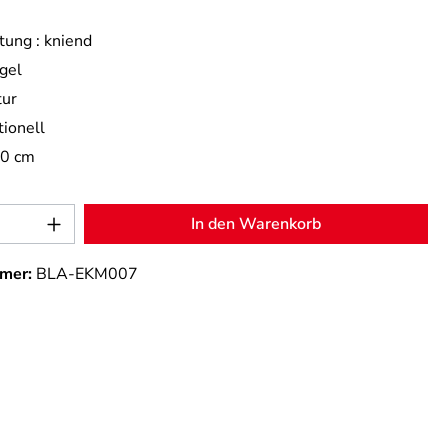
tung :
kniend
gel
tur
tionell
,0 cm
Anzahl: Gib den gewünschten Wert ein od
In den Warenkorb
mer:
BLA-EKM007