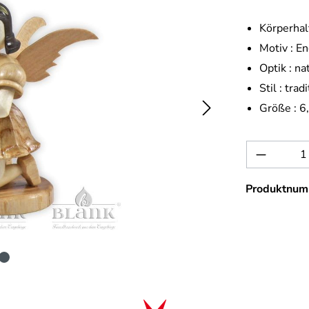
Körperhal
Motiv :
En
Optik :
na
Stil :
tradi
Größe :
6
Produkt 
Produktnum