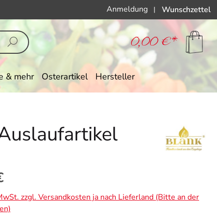
Anmeldung
Wunschzettel
|
0,00 €*
e & mehr
Osterartikel
Hersteller
Auslaufartikel
eis:
€
 MwSt. zzgl. Versandkosten ja nach Lieferland (Bitte an der
en)