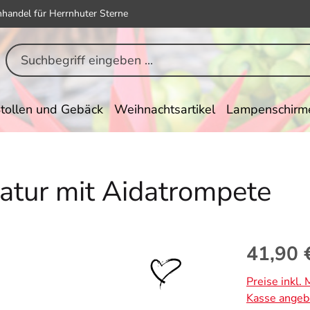
hhandel für Herrnhuter Sterne
tollen und Gebäck
Weihnachtsartikel
Lampenschirm
natur mit Aidatrompete
Regulärer Pr
41,90 
Preise inkl.
Kasse angeb