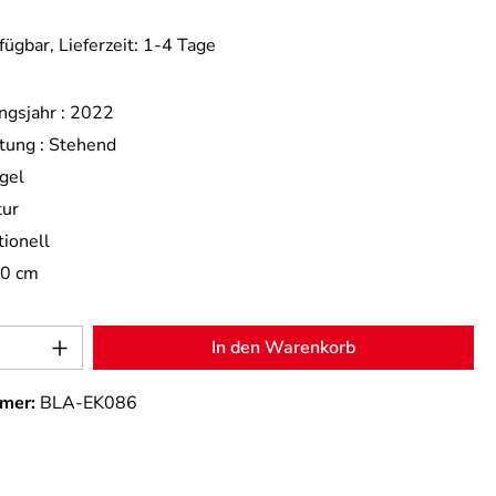
fügbar, Lieferzeit: 1-4 Tage
ngsjahr :
2022
tung :
Stehend
gel
tur
tionell
,0 cm
Anzahl: Gib den gewünschten Wert ein od
In den Warenkorb
mer:
BLA-EK086