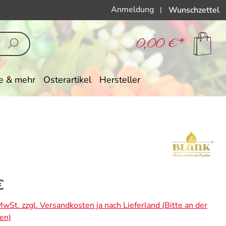
Anmeldung
Wunschzettel
|
0,00 €*
e & mehr
Osterartikel
Hersteller
eis:
€
 MwSt. zzgl. Versandkosten ja nach Lieferland (Bitte an der
en)