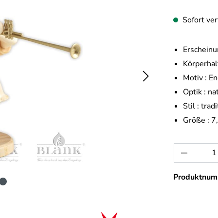
Sofort ver
Erscheinu
Körperhal
Motiv :
En
Optik :
na
Stil :
tradi
Größe :
7
Produkt 
Produktnum