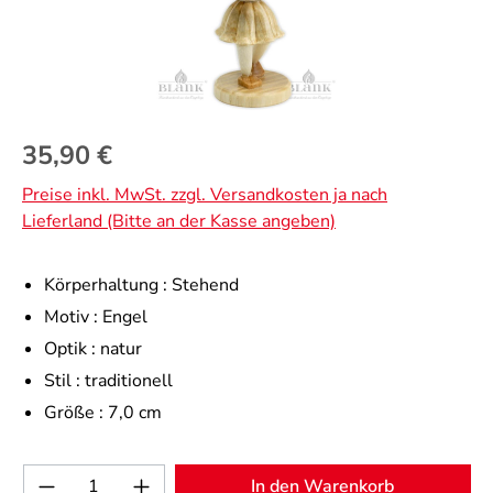
Regulärer Preis:
35,90 €
Preise inkl. MwSt. zzgl. Versandkosten ja nach
Lieferland (Bitte an der Kasse angeben)
Körperhaltung :
Stehend
Motiv :
Engel
Optik :
natur
Stil :
traditionell
Größe :
7,0 cm
Produkt Anzahl: Gib den gewünschten Wert 
In den Warenkorb