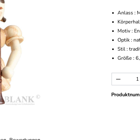
Anlass :
M
Körperhal
Motiv :
En
Optik :
na
Stil :
tradi
Größe :
6
Produkt 
Produktnum