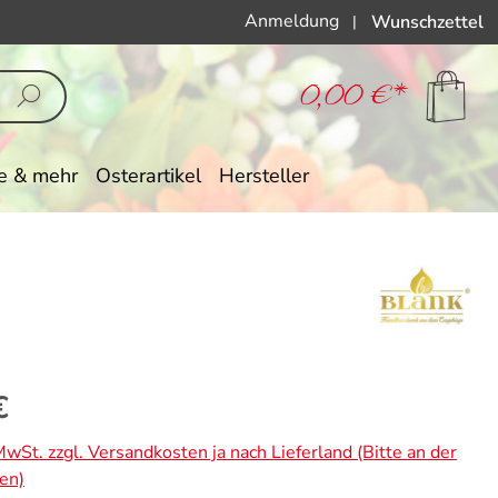
Anmeldung
Wunschzettel
|
0,00 €*
e & mehr
Osterartikel
Hersteller
eis:
€
 MwSt. zzgl. Versandkosten ja nach Lieferland (Bitte an der
en)