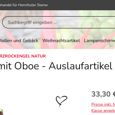
hhandel für Herrnhuter Sterne
tollen und Gebäck
Weihnachtsartikel
Lampenschirm
RZROCKENGEL NATUR
it Oboe - Auslaufartikel
Regulärer Pr
33,30 
Preise inkl.
Kasse angeb