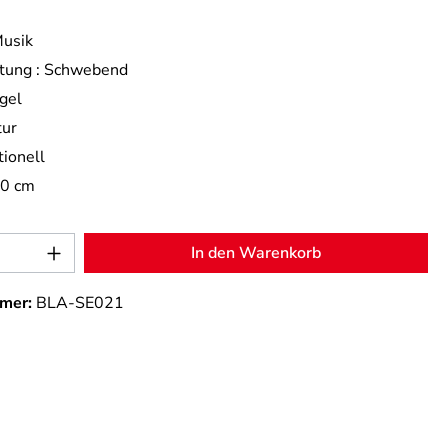
usik
tung :
Schwebend
gel
tur
tionell
,0 cm
Anzahl: Gib den gewünschten Wert ein od
In den Warenkorb
mer:
BLA-SE021