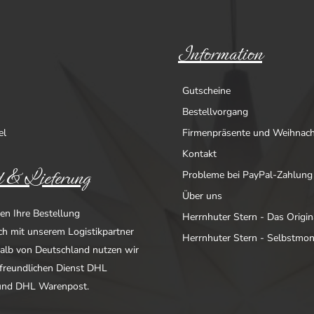
Information
Gutscheine
Bestellvorgang
el
Firmenpräsente und Weihnac
Kontakt
 & Lieferung
Probleme bei PayPal-Zahlung
Über uns
en Ihre Bestellung
Herrnhuter Stern - Das Origin
ich mit unserem Logistikpartner
Herrnhuter Stern - Selbstmo
alb von Deutschland nutzen wir
freundlichen Dienst DHL
nd DHL Warenpost.