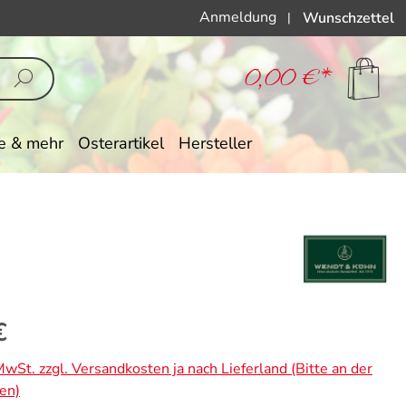
Anmeldung
Wunschzettel
|
0,00 €*
e & mehr
Osterartikel
Hersteller
eis:
€
 MwSt. zzgl. Versandkosten ja nach Lieferland (Bitte an der
en)