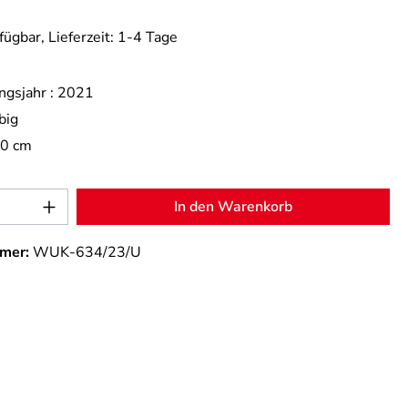
fügbar, Lieferzeit: 1-4 Tage
ngsjahr :
2021
big
,0 cm
Anzahl: Gib den gewünschten Wert ein od
In den Warenkorb
mer:
WUK-634/23/U