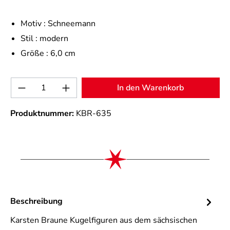
Motiv :
Schneemann
Stil :
modern
Größe :
6,0 cm
Produkt Anzahl: Gib den gewünschten Wert 
In den Warenkorb
Produktnummer:
KBR-635
Beschreibung
Karsten Braune Kugelfiguren aus dem sächsischen