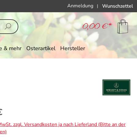
Anmeldung
Wunschzettel
|
0,00 €*
e & mehr
Osterartikel
Hersteller
eis:
€
 MwSt. zzgl. Versandkosten ja nach Lieferland (Bitte an der
en)