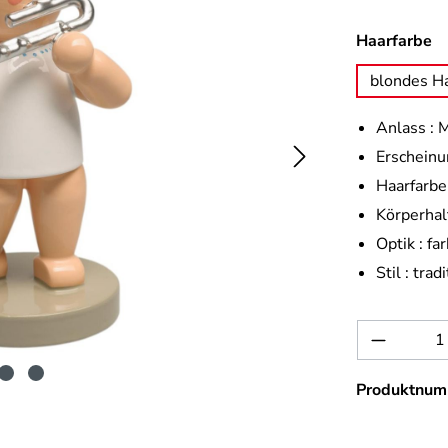
a
Haarfarbe
blondes H
Anlass :
M
Erscheinu
Haarfarbe 
Körperhal
Optik :
far
Stil :
tradi
Produkt 
Produktnum