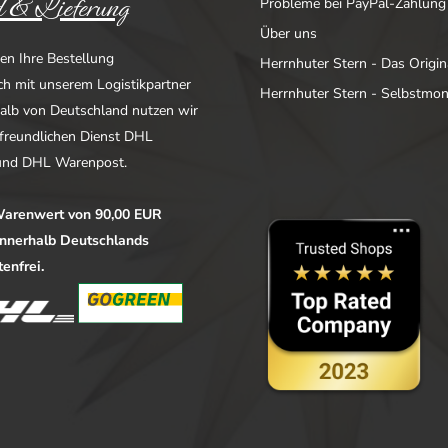
 & Lieferung
Probleme bei PayPal-Zahlung
Über uns
en Ihre Bestellung
Herrnhuter Stern - Das Origin
ich mit unserem Logistikpartner
Herrnhuter Stern - Selbstmo
alb von Deutschland nutzen wir
freundlichen Dienst DHL
nd DHL Warenpost.
arenwert von 90,00 EUR
 innerhalb Deutschlands
enfrei.