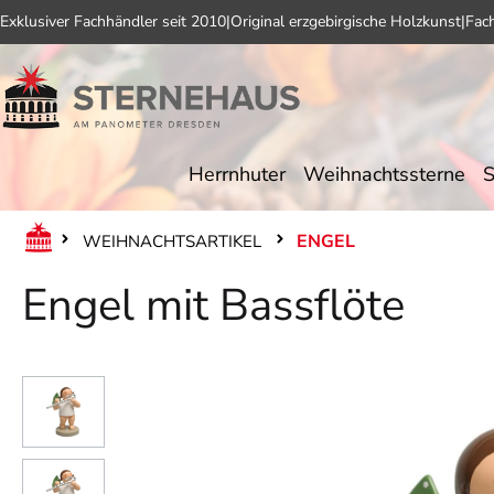
Exklusiver Fachhändler seit 2010
|
Original erzgebirgische Holzkunst
|
Fac
 Hauptinhalt springen
Zur Suche springen
Zur Hauptnavigation springen
Herrnhuter
Weihnachtssterne
S
ENGEL
WEIHNACHTSARTIKEL
Engel mit Bassflöte
Bildergalerie überspringen