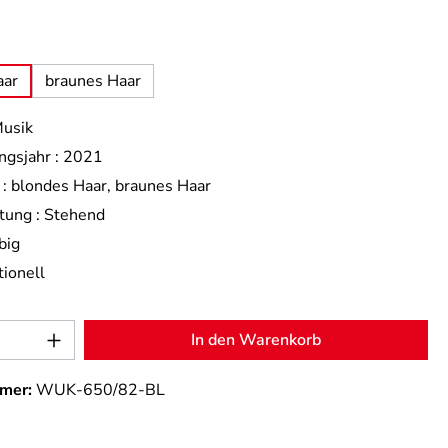
uswählen
aar
braunes Haar
usik
ngsjahr :
2021
:
blondes Haar
, braunes Haar
tung :
Stehend
big
tionell
Anzahl: Gib den gewünschten Wert ein od
In den Warenkorb
mer:
WUK-650/82-BL