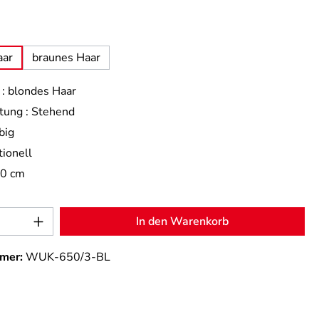
uswählen
aar
braunes Haar
:
blondes Haar
tung :
Stehend
big
tionell
,0 cm
Anzahl: Gib den gewünschten Wert ein od
In den Warenkorb
mer:
WUK-650/3-BL