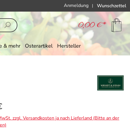
Anmeldung
Wunschzettel
|
0,00 €*
e & mehr
Osterartikel
Hersteller
eis:
€
 MwSt. zzgl. Versandkosten ja nach Lieferland (Bitte an der
en)