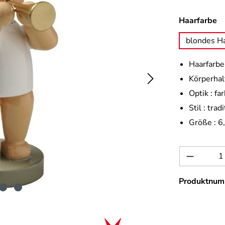
a
Haarfarbe
blondes H
Haarfarbe 
Körperhal
Optik :
far
Stil :
tradi
Größe :
6
Produkt 
Produktnum