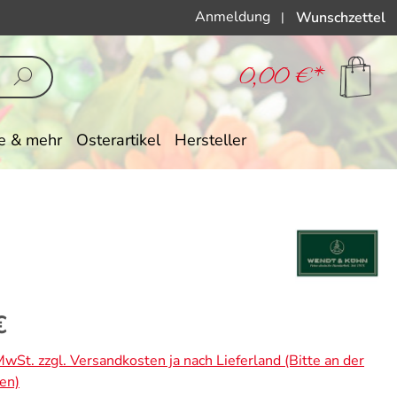
Anmeldung
Wunschzettel
|
0,00 €*
e & mehr
Osterartikel
Hersteller
eis:
€
 MwSt. zzgl. Versandkosten ja nach Lieferland (Bitte an der
en)