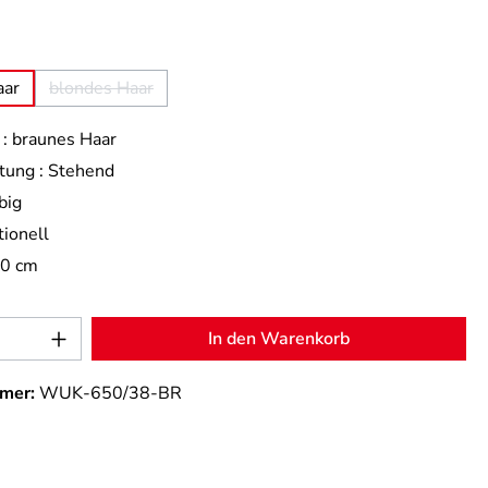
uswählen
aar
blondes Haar
(Diese Option ist zurzeit nicht verfügbar.)
:
braunes Haar
tung :
Stehend
big
tionell
,0 cm
Anzahl: Gib den gewünschten Wert ein od
In den Warenkorb
mer:
WUK-650/38-BR