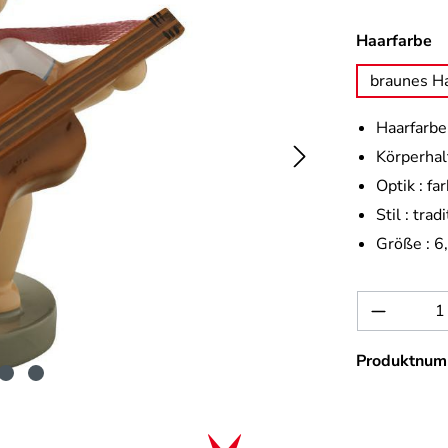
a
Haarfarbe
braunes H
Haarfarbe 
Körperhal
Optik :
far
Stil :
tradi
Größe :
6
Produkt 
Produktnum