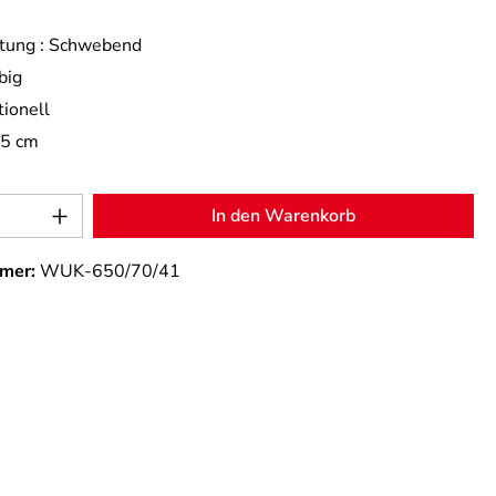
tung :
Schwebend
big
tionell
,5 cm
Anzahl: Gib den gewünschten Wert ein od
In den Warenkorb
mer:
WUK-650/70/41