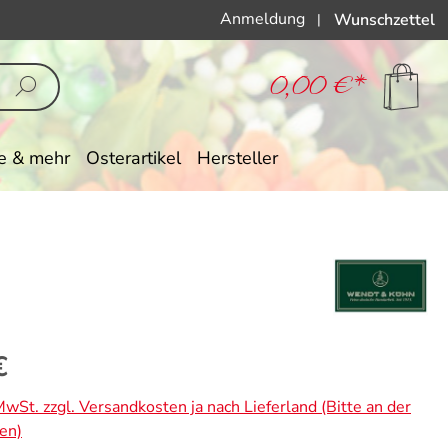
Anmeldung
Wunschzettel
|
0,00 €*
e & mehr
Osterartikel
Hersteller
eis:
€
 MwSt. zzgl. Versandkosten ja nach Lieferland (Bitte an der
en)