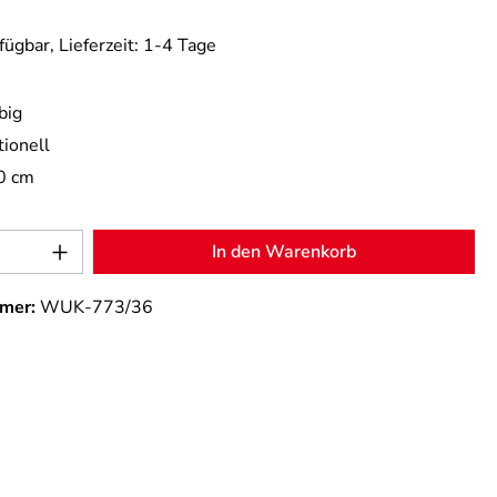
fügbar, Lieferzeit: 1-4 Tage
big
tionell
0 cm
Anzahl: Gib den gewünschten Wert ein od
In den Warenkorb
mer:
WUK-773/36