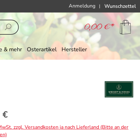
Anmeldung
Wunschzettel
|
0,00 €*
e & mehr
Osterartikel
Hersteller
eis:
 €
 MwSt. zzgl. Versandkosten ja nach Lieferland (Bitte an der
en)