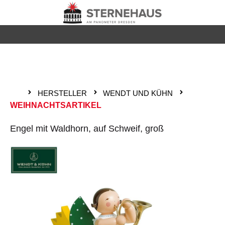
Zum Hauptinhalt springen
HERSTELLER
WENDT UND KÜHN
WEIHNACHTSARTIKEL
Engel mit Waldhorn, auf Schweif, groß
Bildergalerie überspringen