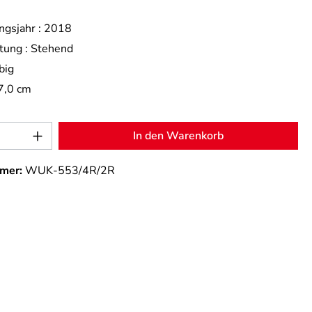
ngsjahr :
2018
tung :
Stehend
big
7,0 cm
Anzahl: Gib den gewünschten Wert ein od
In den Warenkorb
mer:
WUK-553/4R/2R