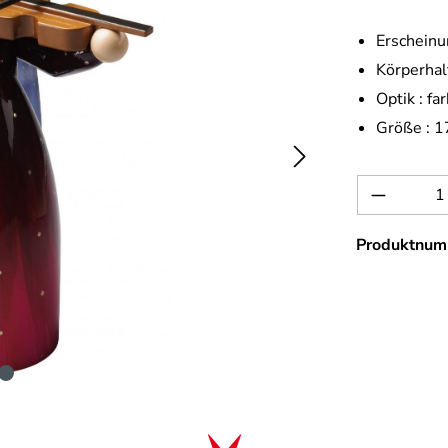
Erscheinu
Körperhal
Optik :
far
Größe :
1
Produkt 
Produktnum