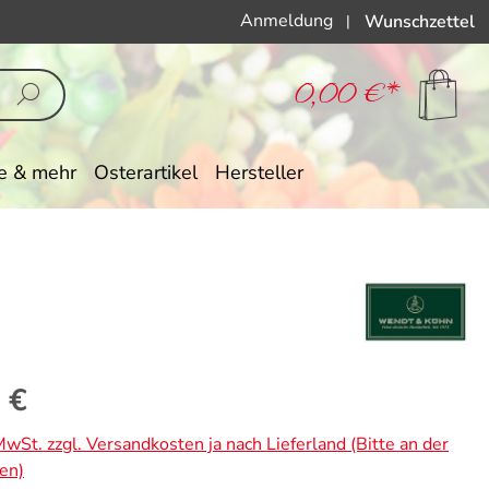
Anmeldung
Wunschzettel
|
0,00 €*
e & mehr
Osterartikel
Hersteller
eis:
 €
 MwSt. zzgl. Versandkosten ja nach Lieferland (Bitte an der
en)