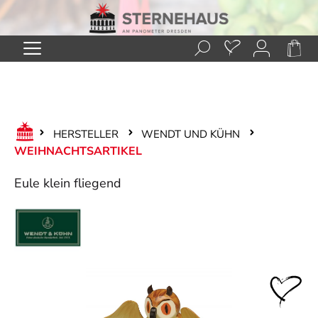
Zum Hauptinhalt springen
HERSTELLER
WENDT UND KÜHN
WEIHNACHTSARTIKEL
Eule klein fliegend
Bildergalerie überspringen