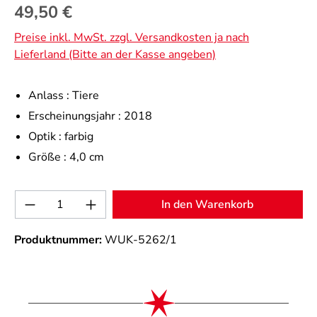
Regulärer Preis:
49,50 €
Preise inkl. MwSt. zzgl. Versandkosten ja nach
Lieferland (Bitte an der Kasse angeben)
Anlass :
Tiere
Erscheinungsjahr :
2018
Optik :
farbig
Größe :
4,0 cm
Produkt Anzahl: Gib den gewünschten Wert 
In den Warenkorb
Produktnummer:
WUK-5262/1