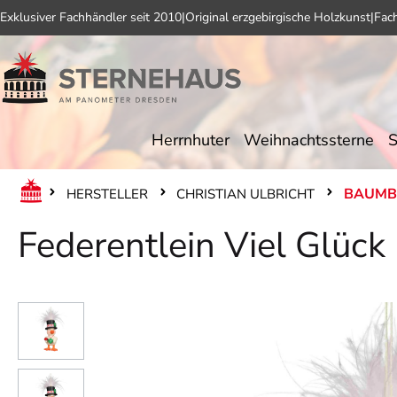
Exklusiver Fachhändler seit 2010
|
Original erzgebirgische Holzkunst
|
Fac
 Hauptinhalt springen
Zur Suche springen
Zur Hauptnavigation springen
Herrnhuter
Weihnachtssterne
S
BAUMB
HERSTELLER
CHRISTIAN ULBRICHT
Federentlein Viel Glück
Bildergalerie überspringen