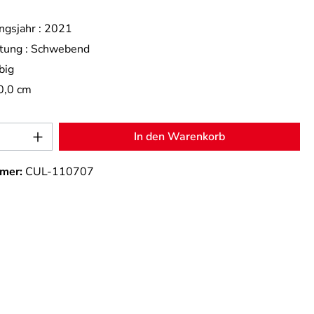
ngsjahr :
2021
tung :
Schwebend
big
0,0 cm
Anzahl: Gib den gewünschten Wert ein od
In den Warenkorb
mer:
CUL-110707