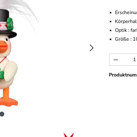
Erscheinu
Körperhal
Optik :
far
Größe :
1
Produkt 
Produktnum