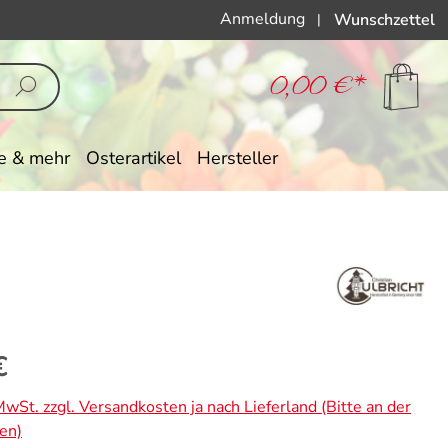
Anmeldung
Wunschzettel
|
0,00 €*
e & mehr
Osterartikel
Hersteller
eis:
€
 MwSt. zzgl. Versandkosten ja nach Lieferland (Bitte an der
en)