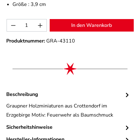
Größe :
3,9 cm
Produkt Anzahl: Gib den gewünschten Wert 
In den Warenkorb
Produktnummer:
GRA-43110
Beschreibung
Graupner Holzminiaturen aus Crottendorf im
Erzgebirge Motiv: Feuerwehr als Baumschmuck
Sicherheitshinweise
Hersteller-Informationen