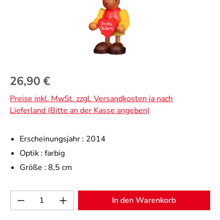
Regulärer Preis:
26,90 €
Preise inkl. MwSt. zzgl. Versandkosten ja nach
Lieferland (Bitte an der Kasse angeben)
Erscheinungsjahr :
2014
Optik :
farbig
Größe :
8,5 cm
Produkt Anzahl: Gib den gewünschten Wert 
In den Warenkorb