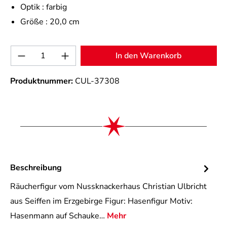
Optik :
farbig
Größe :
20,0 cm
Produkt Anzahl: Gib den gewünschten Wert 
In den Warenkorb
Produktnummer:
CUL-37308
Beschreibung
Räucherfigur vom Nussknackerhaus Christian Ulbricht
aus Seiffen im Erzgebirge Figur: Hasenfigur Motiv:
Hasenmann auf Schauke…
Mehr