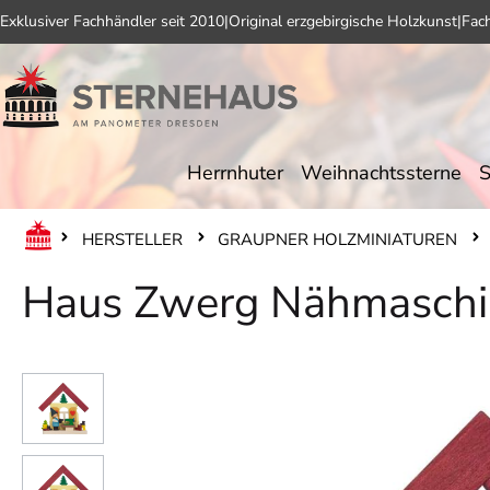
Exklusiver Fachhändler seit 2010
|
Original erzgebirgische Holzkunst
|
Fac
 Hauptinhalt springen
Zur Suche springen
Zur Hauptnavigation springen
Herrnhuter
Weihnachtssterne
S
HERSTELLER
GRAUPNER HOLZMINIATUREN
Haus Zwerg Nähmaschi
Bildergalerie überspringen