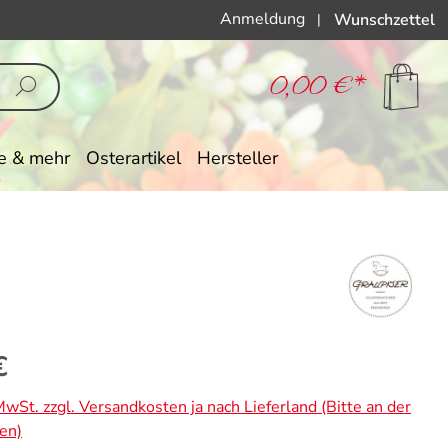
Anmeldung
Wunschzettel
|
0,00 €*
e & mehr
Osterartikel
Hersteller
eis:
€
 MwSt. zzgl. Versandkosten ja nach Lieferland (Bitte an der
en)