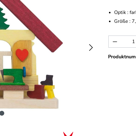
Optik :
far
Größe :
7
Produkt 
Produktnum