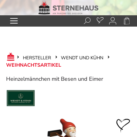
Zum Hauptinhalt springen
HERSTELLER
WENDT UND KÜHN
WEIHNACHTSARTIKEL
Heinzelmännchen mit Besen und Eimer
Bildergalerie überspringen