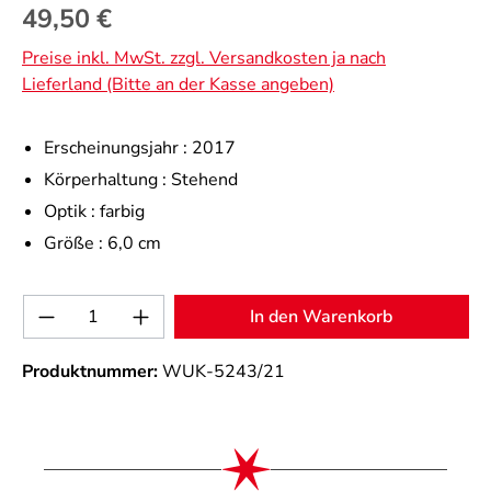
Regulärer Preis:
49,50 €
Preise inkl. MwSt. zzgl. Versandkosten ja nach
Lieferland (Bitte an der Kasse angeben)
Erscheinungsjahr :
2017
Körperhaltung :
Stehend
Optik :
farbig
Größe :
6,0 cm
Produkt Anzahl: Gib den gewünschten Wert 
In den Warenkorb
Produktnummer:
WUK-5243/21