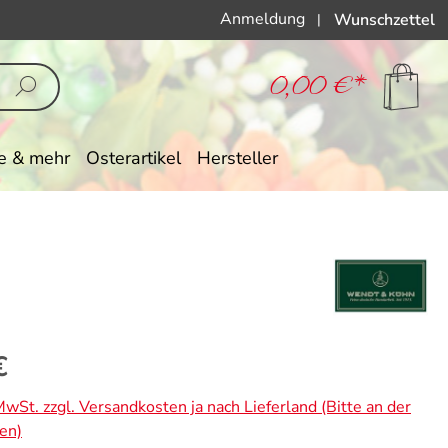
Anmeldung
Wunschzettel
|
0,00 €*
e & mehr
Osterartikel
Hersteller
eis:
€
 MwSt. zzgl. Versandkosten ja nach Lieferland (Bitte an der
en)