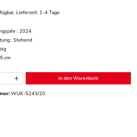
fügbar, Lieferzeit: 1-4 Tage
ngsjahr :
2024
tung :
Stehend
big
,5 cm
Anzahl: Gib den gewünschten Wert ein od
In den Warenkorb
mer:
WUK-5243/20