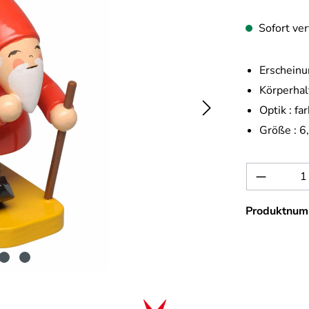
Sofort ver
Erscheinu
Körperhal
Optik :
far
Größe :
6
Produkt 
Produktnum