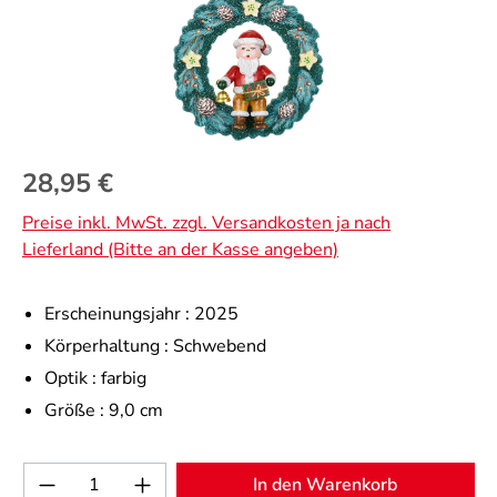
Regulärer Preis:
28,95 €
Preise inkl. MwSt. zzgl. Versandkosten ja nach
Lieferland (Bitte an der Kasse angeben)
Erscheinungsjahr :
2025
Körperhaltung :
Schwebend
Optik :
farbig
Größe :
9,0 cm
Produkt Anzahl: Gib den gewünschten Wert 
In den Warenkorb