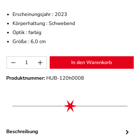
Erscheinungsjahr :
2023
Körperhaltung :
Schwebend
Optik :
farbig
Größe :
6,0 cm
Produkt Anzahl: Gib den gewünschten Wert 
In den Warenkorb
Produktnummer:
HUB-120h0008
Beschreibung