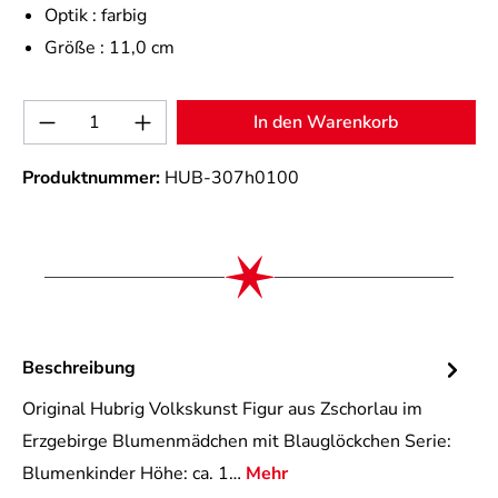
Optik :
farbig
Größe :
11,0 cm
Produkt Anzahl: Gib den gewünschten Wert 
In den Warenkorb
Produktnummer:
HUB-307h0100
Beschreibung
Original Hubrig Volkskunst Figur aus Zschorlau im
Erzgebirge Blumenmädchen mit Blauglöckchen Serie:
Blumenkinder Höhe: ca. 1…
Mehr