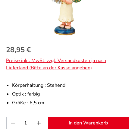
Regulärer Preis:
28,95 €
Preise inkl. MwSt. zzgl. Versandkosten ja nach
Lieferland (Bitte an der Kasse angeben)
Körperhaltung :
Stehend
Optik :
farbig
Größe :
6,5 cm
Produkt Anzahl: Gib den gewünschten Wert 
In den Warenkorb